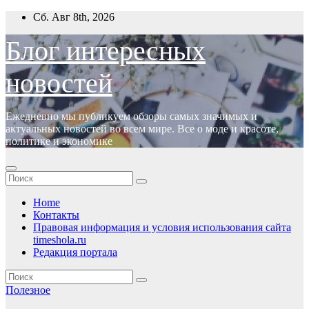
Перейти
Сб. Авг 8th, 2026
к
содержимому
Блог интересных
новостей
Ежедневно мы публикуем обзоры самых значимых и
актуальных новостей во всем мире. Все о моде и красоте,
политике и экономике
Home
Контакты
Правовая информация и условия использования сайта
timeshola.ru
Редакция портала
Полезное