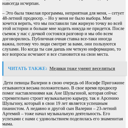
навсегда исчерпан.
– Это была тяжелая программа, неприятная для меня, – сетует
48-летний продюсер. – Но у меня не было выбора. Мне
хочется верить, что мы поставили там жирную точку во всей
этой истории и больше мне ходить никуда не придется. После
съемок у нас с дочкой состоялся разговор и мы обо всем
договорились. Публичная очная ставка все-таки иногда
важна, потому что люди смотрят за вами, они пользуются
слухами. Но когда ты сам даешь им четкую информацию, то
все вопросы исчезают и все становится на свои места.
ЧИТАТЬ ТАКЖЕ:
Медики тоже умеют веселиться
Дети певицы Валерии в свою очередь об Иосифе Пригожине
отзываются весьма положительно. В свое время продюсер
помог наставлениями как Ане Шульгиной, которая сейчас
стремительно строит музыкальную карьеру, так и Арсению
Шульгину, который в свои 19 лет является успешным
пианистом. А недавно и другой сын Валерии – 23-летний
Артемий – тоже начал музыкальную деятельность. Его
успехами с нами с удовольствием поделилась его знаменитая
мама.