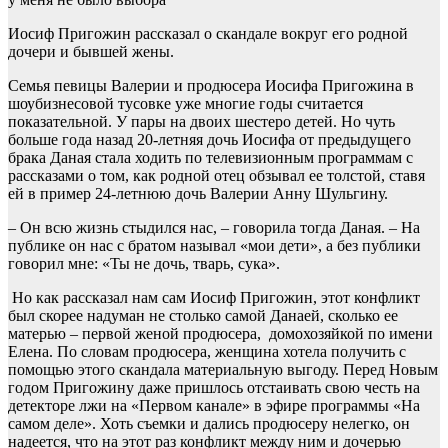
Иосиф Пригожин рассказал о скандале вокруг его родной
дочери и бывшей жены.
Семья певицы Валерии и продюсера Иосифа Пригожина в
шоубизнесовой тусовке уже многие годы считается
показательной. У пары на двоих шестеро детей. Но чуть
больше года назад 20-летняя дочь Иосифа от предыдущего
брака Даная стала ходить по телевизионным программам с
рассказами о том, как родной отец обзывал ее толстой, ставя
ей в пример 24-летнюю дочь Валерии Анну Шульгину.
– Он всю жизнь стыдился нас, – говорила тогда Даная. – На
публике он нас с братом называл «мои дети», а без публики
говорил мне: «Ты не дочь, тварь, сука».
Но как рассказал нам сам Иосиф Пригожин, этот конфликт
был скорее надуман не столько самой Данаей, сколько ее
матерью – первой женой продюсера, домохозяйкой по имени
Елена. По словам продюсера, женщина хотела получить с
помощью этого скандала материальную выгоду. Перед Новым
годом Пригожину даже пришлось отстаивать свою честь на
детекторе лжи на «Первом канале» в эфире программы «На
самом деле». Хоть съемки и дались продюсеру нелегко, он
надеется, что на этот раз конфликт между ним и дочерью