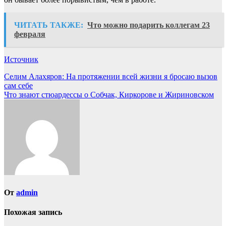
ЧИТАТЬ ТАКЖЕ:
Что можно подарить коллегам 23
февраля
Источник
Навигация
Селим Алахяров: На протяжении всей жизни я бросаю вызов
сам себе
по
Что знают стюардессы о Собчак, Киркорове и Жириновском
записям
От
admin
Похожая запись