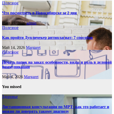
Полезное
Что посмотреть в Новосибирске за 2 дня
Июл 15, 2026
admin
Полезное
Как пройти Дупличекер антиплагиат: 7 способов
Май 14, 2026
Margaret
Полезное
Печать папок на заказ: особенности, виды и роль в деловой
коммуникации
Май 4, 2026
Margaret
You missed
Здоровье
Дистанционная консультация по МРТ: как это работает и
можно ли доверять такому диагнозу