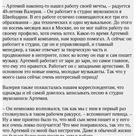
– Артемий наконец-то нашел работу своей мечты, – радуется
49-летняя Валерия. – Он работает в студии звукозаписи в
Швейцарии. В его работе отлично совмещаются все три его
образования – два технических и одно музыкальное. До этого
он восемь месяцев жил в Москве, но не мог найти работу по
своему профилю, хотя очень хотел. Какое-то время Артемий
работал в нашей компании, нам хорошо помогал. А сейчас он
работает в студии, где он и управляющий, и главный
менеджер, а также отвечает за творческую часть и
продвижение в интернете, плюс ко всему он еще и сам пишет
музыку. Артемий работает от зари до зари, но самое главное,
что ему это нравится. Работает он с западными артистами. В
основном это новые имена, молодые музыканты. Так что у
моего сына сейчас очень интересный период!
Валерия также похвасталась нашим корреспондентам, что
однажды и ей самой довелось записывать песню в студии
звукозаписи Артемия.
– Он немножко волновался, так как мы с ним в первый раз
столкнулись в таком рабочем ракурсе, – вспоминает певица. –
Ну а мне приятно было то, что мой сын меня пишет и у него
все очень ловко получается! Что мне понравилось, так это то,
что Артемий со мной был нестрогим. Даже в обычной жизни
он бывает более порывистым, чем в работе.