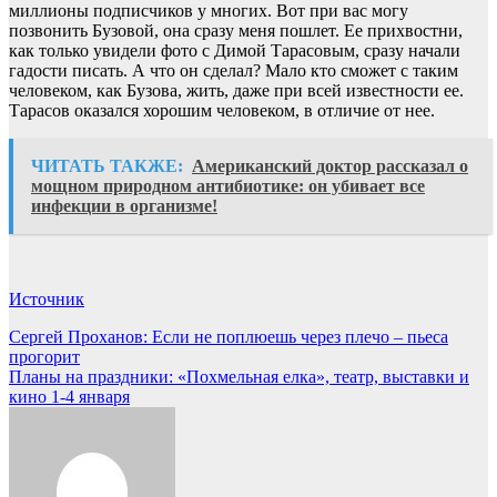
миллионы подписчиков у многих. Вот при вас могу
позвонить Бузовой, она сразу меня пошлет. Ее прихвостни,
как только увидели фото с Димой Тарасовым, сразу начали
гадости писать. А что он сделал? Мало кто сможет с таким
человеком, как Бузова, жить, даже при всей известности ее.
Тарасов оказался хорошим человеком, в отличие от нее.
ЧИТАТЬ ТАКЖЕ:
Американский доктор рассказал о
мощном природном антибиотике: он убивает все
инфекции в организме!
Источник
Навигация
Сергей Проханов: Если не поплюешь через плечо – пьеса
прогорит
по
Планы на праздники: «Похмельная елка», театр, выставки и
записям
кино 1-4 января