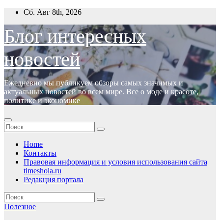
Перейти
Сб. Авг 8th, 2026
к
содержимому
Блог интересных
новостей
Ежедневно мы публикуем обзоры самых значимых и
актуальных новостей во всем мире. Все о моде и красоте,
политике и экономике
Home
Контакты
Правовая информация и условия использования сайта
timeshola.ru
Редакция портала
Полезное