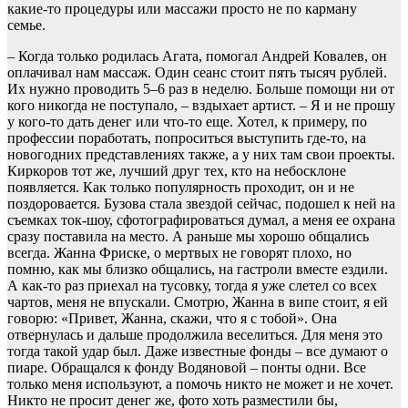
какие-то процедуры или массажи просто не по карману
семье.
– Когда только родилась Агата, помогал Андрей Ковалев, он
оплачивал нам массаж. Один сеанс стоит пять тысяч рублей.
Их нужно проводить 5–6 раз в неделю. Больше помощи ни от
кого никогда не поступало, – вздыхает артист. – Я и не прошу
у кого-то дать денег или что-то еще. Хотел, к примеру, по
профессии поработать, попроситься выступить где-то, на
новогодних представлениях также, а у них там свои проекты.
Киркоров тот же, лучший друг тех, кто на небосклоне
появляется. Как только популярность проходит, он и не
поздоровается. Бузова стала звездой сейчас, подошел к ней на
съемках ток-шоу, сфотографироваться думал, а меня ее охрана
сразу поставила на место. А раньше мы хорошо общались
всегда. Жанна Фриске, о мертвых не говорят плохо, но
помню, как мы близко общались, на гастроли вместе ездили.
А как-то раз приехал на тусовку, тогда я уже слетел со всех
чартов, меня не впускали. Смотрю, Жанна в випе стоит, я ей
говорю: «Привет, Жанна, скажи, что я с тобой». Она
отвернулась и дальше продолжила веселиться. Для меня это
тогда такой удар был. Даже известные фонды – все думают о
пиаре. Обращался к фонду Водяновой – понты одни. Все
только меня используют, а помочь никто не может и не хочет.
Никто не просит денег же, фото хоть разместили бы,