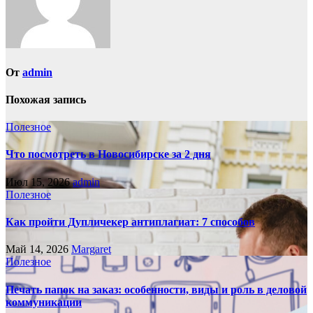
От
admin
Похожая запись
Полезное
Что посмотреть в Новосибирске за 2 дня
Июл 15, 2026
admin
Полезное
Как пройти Дупличекер антиплагиат: 7 способов
Май 14, 2026
Margaret
Полезное
Печать папок на заказ: особенности, виды и роль в деловой
коммуникации