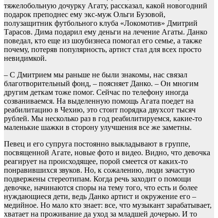
тяжелобольную дочурку Агату, рассказал, какой новогодний
подарок преподнес ему экс-муж Ольги Бузовой,
полузащитник футбольного клуба «Локомотив» Дмитрий
Тарасов. Дима подарил ему деньги на лечение Агаты. Данко
поведал, кто еще из шоубизнеса помогал его семье, а также
почему, потеряв популярность, артист стал для всех просто
невидимкой.
– С Дмитрием мы раньше не были знакомы, нас связал
благотворительный фонд, – поясняет Данко. – Он многим
другим деткам тоже помог. Сейчас по телефону иногда
созваниваемся. На выделенную помощь Агата поедет на
реабилитацию в Чехию, это стоит порядка двухсот тысяч
рублей. Мы несколько раз в год реабилитируемся, какие-то
маленькие шажки в сторону улучшения все же заметны.
Певец и его супруга постоянно выкладывают в группе,
посвященной Агате, новые фото и видео. Видно, что девочка
реагирует на происходящее, порой смеется от каких-то
понравившихся звуков. Но, к сожалению, люди зачастую
подвержены стереотипам. Когда речь заходит о помощи
девочке, начинаются споры на тему того, что есть и более
нуждающиеся дети, ведь Данко артист и окружение его –
медийное. Но мало кто знает: все, что музыкант зарабатывает,
хватает на проживание да уход за младшей дочерью. И то