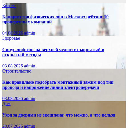
Бизнес
Банкротство физических лиц в Москве: рейтинг 10
проверенных компаний
04.08.2026
admin
Здоровье
Синус-лифтинг на верхней челюсти: закрытый и
открытый методы
03.08.2026
admin
Строительство
Как правильно подобрать монтажный зажим под тип
провода и напряжение линии электропередачи
03.08.2026
admin
Дом
Уход за дверями из экошпона: что можно, а что нельзя
28.07.2026
admin