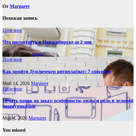
От
Margaret
Похожая запись
Полезное
Что посмотреть в Новосибирске за 2 дня
Июл 15, 2026
admin
Полезное
Как пройти Дупличекер антиплагиат: 7 способов
Май 14, 2026
Margaret
Полезное
Печать папок на заказ: особенности, виды и роль в деловой
коммуникации
Май 4, 2026
Margaret
You missed