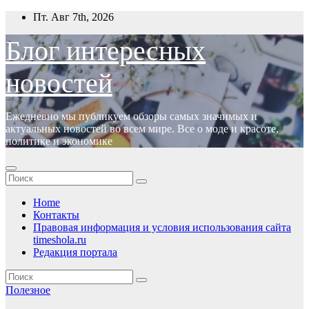
Перейти
Пт. Авг 7th, 2026
к
содержимому
Блог интересных
новостей
Ежедневно мы публикуем обзоры самых значимых и
актуальных новостей во всем мире. Все о моде и красоте,
политике и экономике
Home
Контакты
Правовая информация и условия использования сайта
timeshola.ru
Редакция портала
Полезное