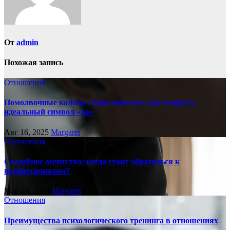
От
admin
Похожая запись
Отношения
Помолвочные кольца с бриллиантом: как выбрать
идеальный символ «да»
Авг 16, 2025
Margaret
Отношения
Свадебное агентство: когда стоит обратиться к
профессионалам?
Мар 29, 2024
Margaret
Отношения
Преимущества психологического тренинга в отношениях