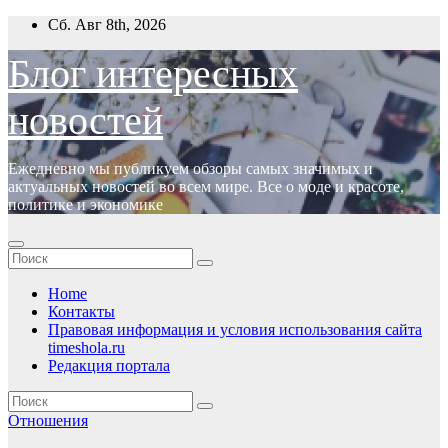
Перейти
Сб. Авг 8th, 2026
к
содержимому
Блог интересных
новостей
Ежедневно мы публикуем обзоры самых значимых и
актуальных новостей во всем мире. Все о моде и красоте,
политике и экономике
Home
Контакты
Правовая информация и условия использования сайта
timeshola.ru
Редакция портала
Отношения