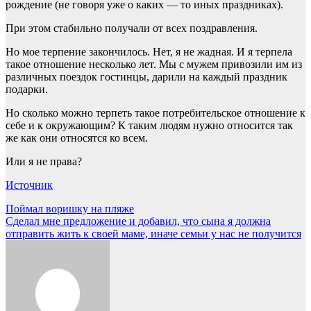
рождение (не говоря уже о каких — то иных праздниках).
При этом стабильно получали от всех поздравления.
Но мое терпение закончилось. Нет, я не жадная. И я терпела
такое отношение несколько лет. Мы с мужем привозили им из
различных поездок гостинцы, дарили на каждый праздник
подарки.
Но сколько можно терпеть такое потребительское отношение к
себе и к окружающим? К таким людям нужно относится так
же как они относятся ко всем.
Или я не права?
Источник
Навигация
Поймал воришку на пляже
Сделал мне предложение и добавил, что сына я должна
по
отправить жить к своей маме, иначе семьи у нас не получится
записям