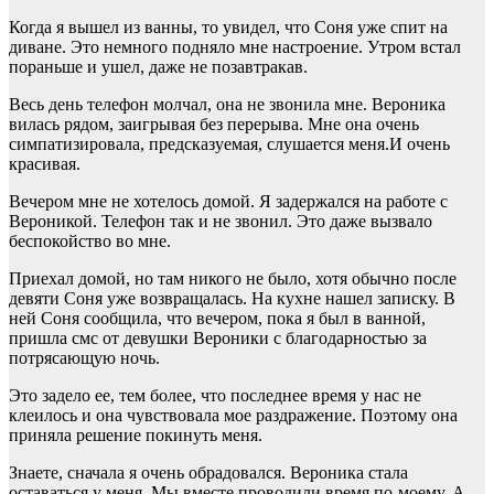
Когда я вышел из ванны, то увидел, что Соня уже спит на
диване. Это немного подняло мне настроение. Утром встал
пораньше и ушел, даже не позавтракав.
Весь день телефон молчал, она не звонила мне. Вероника
вилась рядом, заигрывая без перерыва. Мне она очень
симпатизировала, предсказуемая, слушается меня.И очень
красивая.
Вечером мне не хотелось домой. Я задержался на работе с
Вероникой. Телефон так и не звонил. Это даже вызвало
беспокойство во мне.
Приехал домой, но там никого не было, хотя обычно после
девяти Соня уже возвращалась. На кухне нашел записку. В
ней Соня сообщила, что вечером, пока я был в ванной,
пришла смс от девушки Вероники с благодарностью за
потрясающую ночь.
Это задело ее, тем более, что последнее время у нас не
клеилось и она чувствовала мое раздражение. Поэтому она
приняла решение покинуть меня.
Знаете, сначала я очень обрадовался. Вероника стала
оставаться у меня. Мы вместе проводили время по-моему. А