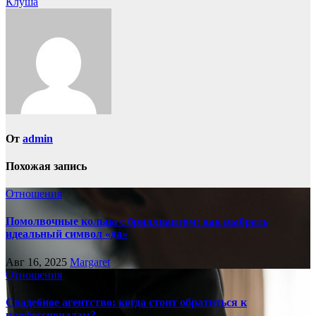
Клуша
по
записям
От
admin
Похожая запись
Отношения
Помолвочные кольца с бриллиантом: как выбрать
идеальный символ «да»
Авг 16, 2025
Margaret
Отношения
Свадебное агентство: когда стоит обратиться к
профессионалам?