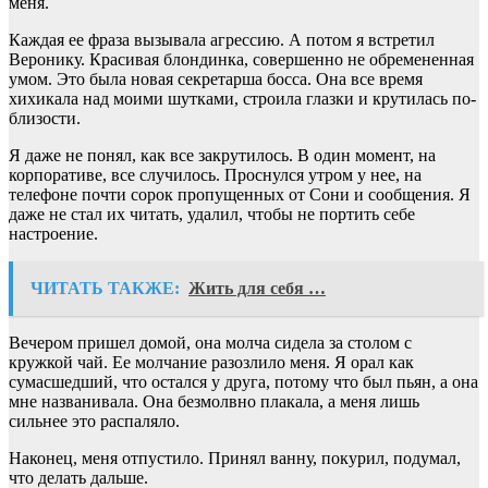
меня.
Каждая ее фраза вызывала агрессию. А потом я встретил
Веронику. Красивая блондинка, совершенно не обремененная
умом. Это была новая секретарша босса. Она все время
хихикала над моими шутками, строила глазки и крутилась по-
близости.
Я даже не понял, как все закрутилось. В один момент, на
корпоративе, все случилось. Проснулся утром у нее, на
телефоне почти сорок пропущенных от Сони и сообщения. Я
даже не стал их читать, удалил, чтобы не портить себе
настроение.
ЧИТАТЬ ТАКЖЕ:
Жить для себя …
Вечером пришел домой, она молча сидела за столом с
кружкой чай. Ее молчание разозлило меня. Я орал как
сумасшедший, что остался у друга, потому что был пьян, а она
мне названивала. Она безмолвно плакала, а меня лишь
сильнее это распаляло.
Наконец, меня отпустило. Принял ванну, покурил, подумал,
что делать дальше.