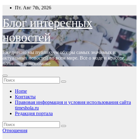
Перейти
Пт. Авг 7th, 2026
к
содержимому
Блог интересных
новостей
Ежедневно мы публикуем обзоры самых значимых и
актуальных новостей во всем мире. Все о моде и красоте,
политике и экономике
Home
Контакты
Правовая информация и условия использования сайта
timeshola.ru
Редакция портала
Отношения