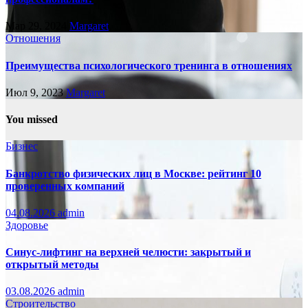
Мар 29, 2024
Margaret
Отношения
Преимущества психологического тренинга в отношениях
Июл 9, 2023
Margaret
You missed
Бизнес
Банкротство физических лиц в Москве: рейтинг 10
проверенных компаний
04.08.2026
admin
Здоровье
Синус-лифтинг на верхней челюсти: закрытый и
открытый методы
03.08.2026
admin
Строительство