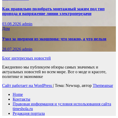
Как правильно подобрать монтажный зажим под тип
провода и напряжение линии электропередачи
03.08.2026
admin
Дом
Уход за дверями из экошпона: что можно, а что нельзя
28.07.2026
admin
Блог интересных новостей
Ежедневно мы публикуем обзоры самых значимых и
актуальных новостей во всем мире. Все о моде и красоте,
политике и экономике
Сайт работает на WordPress
|
Тема: Newsup, автор
Themeansar
Home
Контакты
Правовая информация и условия использования сайта
timeshola.ru
Редакция портала