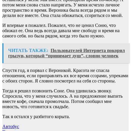
потом меня снова стало напрягать. У меня исчезло личное
пространство и время. Вероника была всегда рядом и мы
делали все вместе. Она стала обижаться, ссориться со мной.
И впервые я пожалел. Пожалел, что не ценил Соню, что
обижал ее. Она ведь всегда давала мне свободу и время на
самого себя. но была рядом, когда это было нужно.
ЧИТАТЬ ТАКЖЕ:
Пользователей Интернета покорил
грызун, который “принимает душ”, словно человек
Спустя год, я порвал с Вероникой. Красота не спасла
отношения, если приправлять их все время ссорами, упреками
с обоих сторон. Я словно посмотрел на себя со стороны.
Тогда я решил позвонить Соне. Она удивилась звонку.
Спросила, что у меня случилось. А на предложение выпить
вместе кофе, сначала промолчала. Потом сообщил мне
новость, что готовится к свадьбе.
Так я остался у разбитого корыта.
Навигация
Автобус