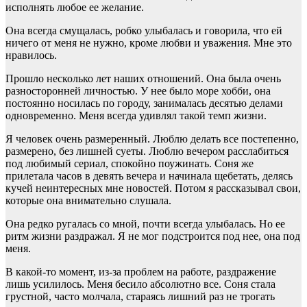
исполнять любое ее желание.
Она всегда смущалась, робко улыбалась и говорила, что ей
ничего от меня не нужно, кроме любви и уважения. Мне это
нравилось.
Прошло несколько лет наших отношений. Она была очень
разносторонней личностью. У нее было море хобби, она
постоянно носилась по городу, занималась десятью делами
одновременно. Меня всегда удивлял такой темп жизни.
Я человек очень размеренный. Люблю делать все постепенно,
размерено, без лишней суеты. Люблю вечером расслабиться
под любимый сериал, спокойно поужинать. Соня же
прилетала часов в девять вечера и начинала щебетать, делясь
кучей неинтересных мне новостей. Потом я рассказывал свои,
которые она внимательно слушала.
Она редко ругалась со мной, почти всегда улыбалась. Но ее
ритм жизни раздражал. Я не мог подстроится под нее, она под
меня.
В какой-то момент, из-за проблем на работе, раздражение
лишь усилилось. Меня бесило абсолютно все. Соня стала
грустной, часто молчала, стараясь лишний раз не трогать