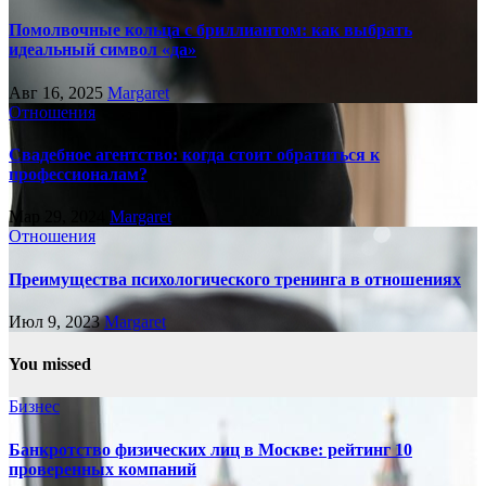
Помолвочные кольца с бриллиантом: как выбрать
идеальный символ «да»
Авг 16, 2025
Margaret
Отношения
Свадебное агентство: когда стоит обратиться к
профессионалам?
Мар 29, 2024
Margaret
Отношения
Преимущества психологического тренинга в отношениях
Июл 9, 2023
Margaret
You missed
Бизнес
Банкротство физических лиц в Москве: рейтинг 10
проверенных компаний