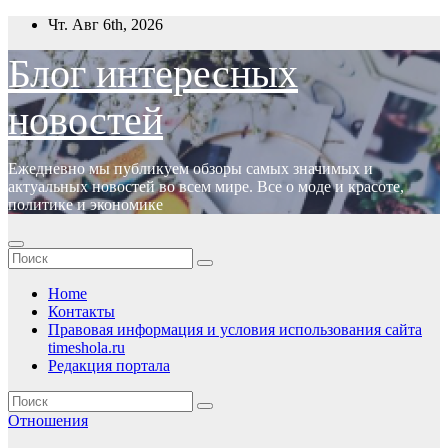
Перейти
Чт. Авг 6th, 2026
к
содержимому
Блог интересных
новостей
Ежедневно мы публикуем обзоры самых значимых и
актуальных новостей во всем мире. Все о моде и красоте,
политике и экономике
Home
Контакты
Правовая информация и условия использования сайта
timeshola.ru
Редакция портала
Отношения