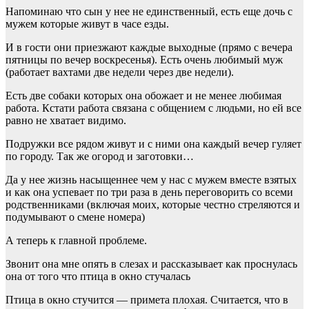
Напоминаю что сын у нее не единственный, есть еще дочь с
мужем которые живут в часе езды.
И в гости они приезжают каждые выходные (прямо с вечера
пятницы по вечер воскресенья). Есть очень любимый муж
(работает вахтами две недели через две недели).
Есть две собаки которых она обожает и не менее любимая
работа. Кстати работа связана с общением с людьми, но ей все
равно не хватает видимо.
Подружки все рядом живут и с ними она каждый вечер гуляет
по городу. Так же огород и заготовки…
Да у нее жизнь насыщеннее чем у нас с мужем вместе взятых
и как она успевает по три раза в день переговорить со всеми
родственниками (включая моих, которые честно стреляются и
подумывают о смене номера)
А теперь к главной проблеме.
Звонит она мне опять в слезах и рассказывает как проснулась
она от того что птица в окно стучалась
Птица в окно стучится — примета плохая. Считается, что в