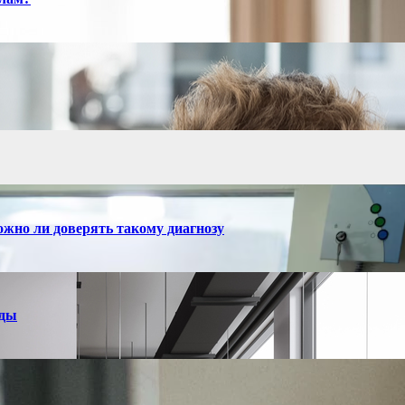
ожно ли доверять такому диагнозу
нды