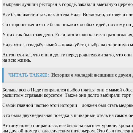
Выбрали лучший ресторан в городе, заказали выездную церем
Все было именно так, как хотела Надя. Возможно, это звучит н
Со стороны жениха не было никаких особых идей, поэтому он д
У них так было заведено. Если возникали какие-то разногласия
Надя хотела свадьбу зимой – пожалуйста, выбрала старинную ме
Антон считал, что они в долгу перед родителями за то, что они
на всю жизнь.
ЧИТАТЬ ТАКЖЕ:
История о молодой женщине с двумя 
Больше всего Наде понравился выбор платья, они с мамой объе
расшитым стразами корсетом. Также они долго выбирали торт, ц
Самой главной частью этой истории – должен был стать медов
Это была двухнедельная поездка в шикарный отель на самом бер
Антону номер понравился, все было на высшем уровне: кровать
им другой номер с классическим интерьером. Это был последни