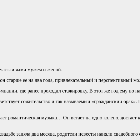
 счастливыми мужем и женой.
он старше ее на два года, привлекательный и перспективный м
пании, где ранее проходил стажировку. В этот же год ему по на
приветствует сожительство и так называемый «гражданский брак»
рает романтическая музыка… Он встает на одно колено, достает к
 свадьбе заняла два месяца, родители невесты наняли свадебного