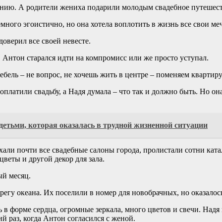
онию. А родители жениха подарили молодым свадебное путешес
емного эгоистично, но она хотела воплотить в жизнь все свои ме
оверил все своей невесте.
, Антон старался идти на компромисс или же просто уступал.
бель – не вопрос, не хочешь жить в центре – поменяем квартиру
 оплатили свадьбу, а Надя думала – что так и должно быть. Но о
детьми, которая оказалась в трудной жизненной ситуации
хали почти все свадебные салоны города, пролистали сотни ката
веты и другой декор для зала.
ый месяц.
егу океана. Их поселили в номер для новобрачных, но оказалось,
 в форме сердца, огромные зеркала, много цветов и свечи. Надя
й раз, когда Антон согласился с женой.