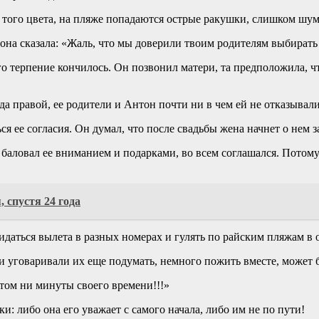
е того цвета, на пляже попадаются острые ракушки, слишком шум
 она сказала: «Жаль, что мы доверили твоим родителям выбирать
го терпение кончилось. Он позвонил матери, та предположила, 
а правой, ее родители и Антон почти ни в чем ей не отказывали.
ся ее согласия. Он думал, что после свадьбы жена начнет о нем з
, баловал ее вниманием и подарками, во всем соглашался. Потом
 спустя 24 года
даться вылета в разных номерах и гулять по райским пляжам в 
и уговаривали их еще подумать, немного пожить вместе, может б
отом ни минуты своего времени!!!»
и: либо она его уважает с самого начала, либо им не по пути!