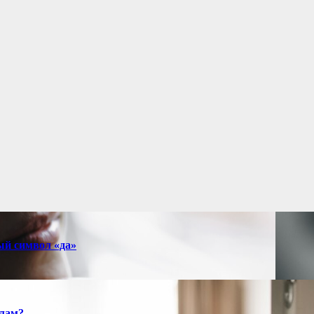
ый символ «да»
алам?