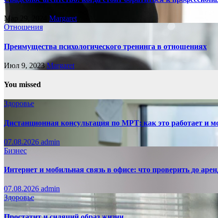
Мар 29, 2024
Margaret
Отношения
Преимущества психологического тренинга в отношениях
Июл 9, 2023
Margaret
You missed
Здоровье
Дистанционная консультация по МРТ: как это работает и м
07.08.2026
admin
Бизнес
Интернет и мобильная связь в офисе: что проверить до аре
07.08.2026
admin
Здоровье
Простатит и сидячий образ жизни