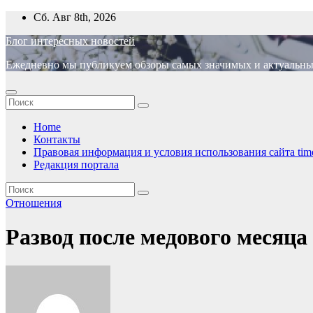
Перейти
Сб. Авг 8th, 2026
к
Блог интересных новостей
содержимому
Ежедневно мы публикуем обзоры самых значимых и актуальных 
Home
Контакты
Правовая информация и условия использования сайта time
Редакция портала
Отношения
Развод после медового месяца