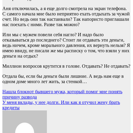
Аня отключилась, а я еще долго смотрела на экран телефона.
С самого начала мне было неприятно ехать отдыхать за чужой
счет. Но ведь они так настаивали? Так напористо приглашали
нас поехать с ними. Разве так можно?
Или мы с мужем повели себя нагло? И надо было
отказываться до последнего? Стоит ли отдавать эти деньги,
ведь ничем, кроме морального давления, их вернуть нельзя? Я
имею ввиду, не писали же мы расписку о том, что взяли у них
деньги на отдых?
Миллион вопросов крутится в голове. Отдавать? Не отдавать?
Отдала бы, если бы деньги были лишние. А ведь нам еще в
одном доме много лет жить, за стенкой…
Навигация
Нашла блокнот бывшего мужа, который помог мне понять
причину развода
по
У меня вклады, у нее долги. Или как я отучил жену брать
записям
кредиты