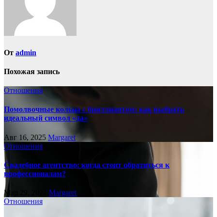
От
admin
Похожая запись
Отношения
Помолвочные кольца с бриллиантом: как выбрать
идеальный символ «да»
Авг 16, 2025
Margaret
Отношения
Свадебное агентство: когда стоит обратиться к
профессионалам?
Мар 29, 2024
Margaret
Отношения