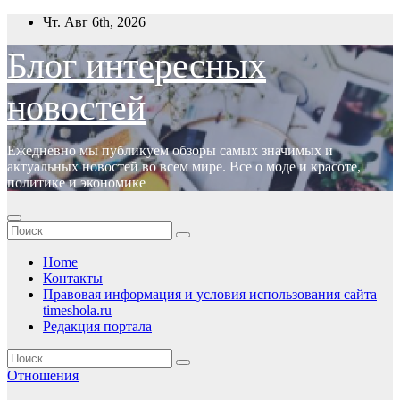
Перейти
Чт. Авг 6th, 2026
к
содержимому
Блог интересных
новостей
Ежедневно мы публикуем обзоры самых значимых и
актуальных новостей во всем мире. Все о моде и красоте,
политике и экономике
Home
Контакты
Правовая информация и условия использования сайта
timeshola.ru
Редакция портала
Отношения