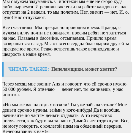
Мы с мужем задумались. С ипотекой мы еще не скоро куда-
либо вырвемся. И решили так: если на работе каждого из нас
отпустят на 2 недели, то мы полетим. Нет, значит — нет. И, о,
чудо! Нас отпускают.
Все счастливы. Мы прекрасно проводим время. Правда, с
мужем виллу почти не покидаем, просим ребят не тратиться
на нас. Плаваем в бассейне, отсыпаемся. Пришло время
возвращаться назад. Мы от всего сердца благодарим друзей за
прекрасное время. Редко встретишь такое великодушие и
щедрость в наше время.
ЧИТАТЬ ТАКЖЕ:
Пополамщики, может хватит?
Через месяц мне звонит Аня и говорит, что ей срочно нужно
50 000 рублей. Я отвечаю — денег нет, ты же знаешь, у нас
ипотека.
«Но мы же вас на отдых возили! Ты уже забыла что-ли? Мне
деньги срочно нужны, займи у кого-нибудь! Да и вообще,
начинайте по частям деньги отдавать. А то некрасиво
получается, как будто вы за наш с Димой счет отдохнули. Все,
не могу говорить, с коллегой идем на обеденный перерыв.
Вечером зайду к вам!».