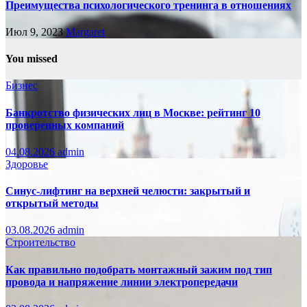
Преимущества психологического тренинга в отношениях
Июл 9, 2023
Margaret
You missed
Бизнес
Банкротство физических лиц в Москве: рейтинг 10
проверенных компаний
04.08.2026
admin
Здоровье
Синус-лифтинг на верхней челюсти: закрытый и
открытый методы
03.08.2026
admin
Строительство
Как правильно подобрать монтажный зажим под тип
провода и напряжение линии электропередачи