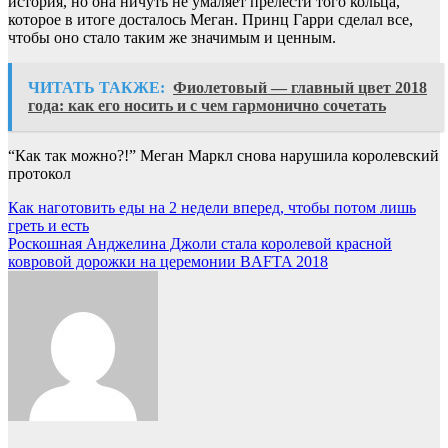
история, но она ничуть не умаляет прелести того кольца,
которое в итоге досталось Меган. Принц Гарри сделал все,
чтобы оно стало таким же значимым и ценным.
ЧИТАТЬ ТАКЖЕ:
Фиолетовый — главный цвет 2018
года: как его носить и с чем гармонично сочетать
“Как так можно?!” Меган Маркл снова нарушила королевский
протокол
Навигация
Как наготовить еды на 2 недели вперед, чтобы потом лишь
греть и есть
по
Роскошная Анджелина Джоли стала королевой красной
записям
ковровой дорожки на церемонии BAFTA 2018