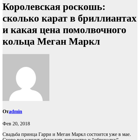
Королевская роскошь:
сколько карат в бриллиантах
и какая цена помолвочного
кольца Меган Маркл
От
admin
Фев 20, 2018
Свадьба принца Гарри и Меган Маркл состоится уже в мае.
Скоро все начнут обсуждать торжество и “обручалку”