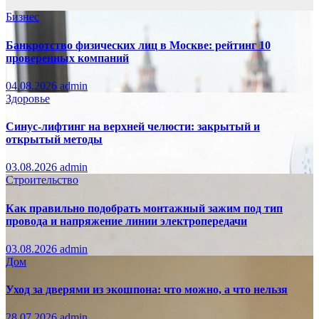
Бизнес
Банкротство физических лиц в Москве: рейтинг 10
проверенных компаний
04.08.2026
admin
Здоровье
Синус-лифтинг на верхней челюсти: закрытый и
открытый методы
03.08.2026
admin
Строительство
Как правильно подобрать монтажный зажим под тип
провода и напряжение линии электропередачи
03.08.2026
admin
Дом
Уход за дверями из экошпона: что можно, а что нельзя
28.07.2026
admin