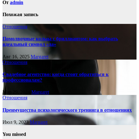
От
admin
Похожая запись
Отношения
Помолвочные кольца с бриллиантом: как выбрать
идеальный символ «да»
Авг 16, 2025
Margaret
Отношения
Свадебное агентство: когда стоит обратиться к
профессионалам?
Мар 29, 2024
Margaret
Отношения
Преимущества психологического тренинга в отношениях
Июл 9, 2023
Margaret
You missed