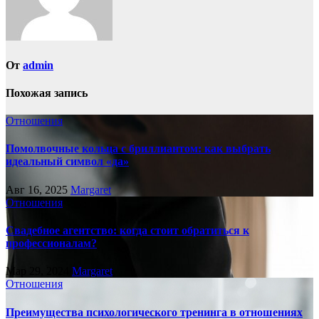
От
admin
Похожая запись
Отношения
Помолвочные кольца с бриллиантом: как выбрать
идеальный символ «да»
Авг 16, 2025
Margaret
Отношения
Свадебное агентство: когда стоит обратиться к
профессионалам?
Мар 29, 2024
Margaret
Отношения
Преимущества психологического тренинга в отношениях