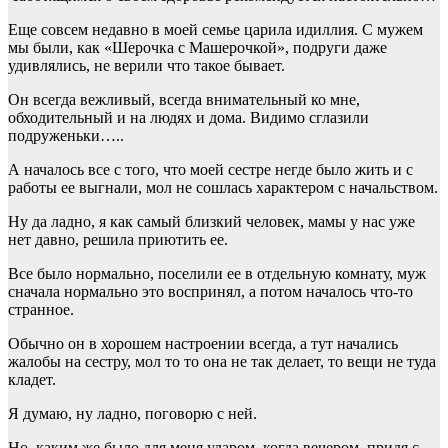
Еще совсем недавно в моей семье царила идиллия. С мужем
мы были, как «Шерочка с Машерочкой», подруги даже
удивлялись, не верили что такое бывает.
Он всегда вежливый, всегда внимательный ко мне,
обходительный и на людях и дома. Видимо сглазили
подруженьки…..
А началось все с того, что моей сестре негде было жить и с
работы ее выгнали, мол не сошлась характером с начальством.
Ну да ладно, я как самый близкий человек, мамы у нас уже
нет давно, решила приютить ее.
Все было нормально, поселили ее в отдельную комнату, муж
сначала нормально это воспринял, а потом началось что-то
странное.
Обычно он в хорошем настроении всегда, а тут начались
жалобы на сестру, мол то то она не так делает, то вещи не туда
кладет.
Я думаю, ну ладно, поговорю с ней.
Но, каким же было для меня ударом, когда вечером, придя с