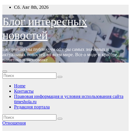
Перейти
Сб. Авг 8th, 2026
к
содержимому
Блог интересных
новостей
Ежедневно мы публикуем обзоры самых значимых и
актуальных новостей во всем мире. Все о моде и красоте,
политике и экономике
Home
Контакты
Правовая информация и условия использования сайта
timeshola.ru
Редакция портала
Отношения