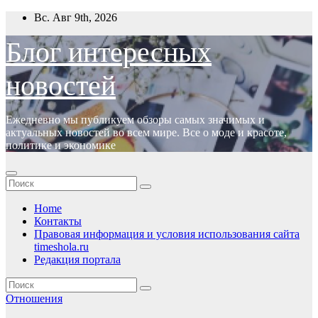
Перейти
Вс. Авг 9th, 2026
к
содержимому
Блог интересных
новостей
Ежедневно мы публикуем обзоры самых значимых и
актуальных новостей во всем мире. Все о моде и красоте,
политике и экономике
Home
Контакты
Правовая информация и условия использования сайта
timeshola.ru
Редакция портала
Отношения