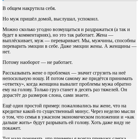
В общем накрутила себя.
Но муж пришёл домой, выслушал, успокоил.
Можно сколько угодно возмущаться и раздражаться (а так и
будет в комментариях), но это так работает. Жена —
выплёскивает, муж — переваривает. Мы, мужчины, способны
переварить эмоции в себе. Даже эмоции жены. А женщины —
нет.
Потому наоборот — не работает.
Рассказывать жене о проблемах — значит сгрузить на неё
непосильную ношу. И потом самому же придётся принимать
«ответку», когда женщина вывалит проблемы мужа обратно
ему на голову. Только груз станет в десять раз тяжелей. Он
дорастёт до размеров слона, сами знаете.
Ещё один простой пример: пожаловались вы жене, что на
кредитке какой-то существенный минус. Через неделю мысли
о том, что семья в ужасном экономическом положении и «как
дальше жить» будут разрывать ей голову. Хоть даже виду не
покажет.
Тут надо понимать, что примеры я всегда привожу слегка