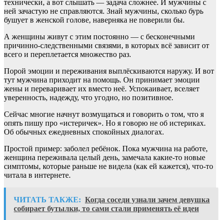
технически, а вот слышать — задача сложнее. И мужчины с
ней зачастую не справляются. Знай мужчины, сколько бурь
бушует в женской голове, наверняка не поверили бы.
А женщины живут с этим постоянно — с бесконечными
причинно-следственными связями, в которых всё зависит от
всего и переплетается множество раз.
Порой эмоции и переживания выплёскиваются наружу. И вот
тут мужчина приходит на помощь. Он принимает эмоции
жены и переваривает их вместо неё. Успокаивает, вселяет
уверенность, надежду, что угодно, но позитивное.
Сейчас многие начнут возмущаться и говорить о том, что я
опять пишу про «истеричек». Но я говорю не об истериках.
Об обычных ежедневных спокойных диалогах.
Простой пример: заболел ребёнок. Пока мужчина на работе,
женщина переживала целый день, замечала какие-то новые
симптомы, которые раньше не видела (как ей кажется), что-то
читала в интернете.
ЧИТАТЬ ТАКЖЕ:
Когда соседи узнали зачем девушка
собирает бутылки, то сами стали применять её идеи