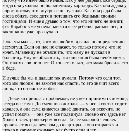
потому что иначе было нельзя. Как у нее разрывалось сердце,
когда она уходила по больничному коридору. Как она ждала у
ворот, потому что внутрь ее не пускали. Как она рада была
снова обнять свое дитя и потешить его бедными своими
гостинцами. И еще я думаю о том, что это ничего не значит,
фея Карабос уже успела навестить ее ребенка раньше нее, и
заклинание уже прозвучало.
Пока мы малы, тот, кого мы любим, для нас по определению
всемогущ. Если он нас не спасает, то только потому, что не
хочет. Младенцу не объяснить, что маму не пускали в
больницу. Ему не объяснить, что операция была необходима.
Он таких слов не знает. Он знает только, что мама бросила его
в беде.
И лучше бы мы и дальше так думали. Потому что если тот,
кого мы любим, не захотел нас спасти, то это значит всего
лишь, что он нас не любит.
— Девочка пришла с проблемой, не умеет принимать помощь,
всегда все сама. До смешного доходит — у нее в гостях сидит
кавалер, а она сама кидается шкаф двигать, он вскочить не
успел помочь — она уже все подвинула, словно его здесь нет.
Ходит с электрошокером всегда. Т.е. ее молодой человек
провожает всегда вечером до квартиры, а она озирается и
шокер в кармане сжимает, как будто одна идет.