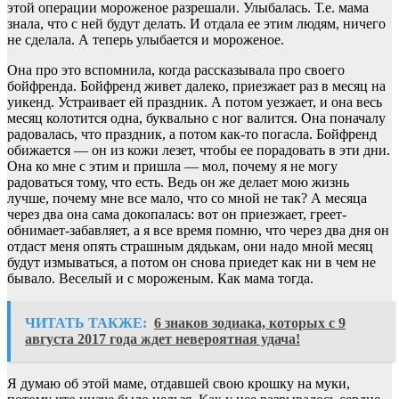
этой операции мороженое разрешали. Улыбалась. Т.е. мама
знала, что с ней будут делать. И отдала ее этим людям, ничего
не сделала. А теперь улыбается и мороженое.
Она про это вспомнила, когда рассказывала про своего
бойфренда. Бойфренд живет далеко, приезжает раз в месяц на
уикенд. Устраивает ей праздник. А потом уезжает, и она весь
месяц колотится одна, буквально с ног валится. Она поначалу
радовалась, что праздник, а потом как-то погасла. Бойфренд
обижается — он из кожи лезет, чтобы ее порадовать в эти дни.
Она ко мне с этим и пришла — мол, почему я не могу
радоваться тому, что есть. Ведь он же делает мою жизнь
лучше, почему мне все мало, что со мной не так? А месяца
через два она сама докопалась: вот он приезжает, греет-
обнимает-забавляет, а я все время помню, что через два дня он
отдаст меня опять страшным дядькам, они надо мной месяц
будут измываться, а потом он снова приедет как ни в чем не
бывало. Веселый и с мороженым. Как мама тогда.
ЧИТАТЬ ТАКЖЕ:
6 знаков зодиака, которых с 9
августа 2017 года ждет невероятная удача!
Я думаю об этой маме, отдавшей свою крошку на муки,