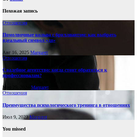
Похожая запись
Отношения
Помолвочные кольца с бриллиантом: как выбрать
идеальный символ «да»
Авг 16, 2025
Margaret
Отношения
Свадебное агентство: когда стоит обратиться к
профессионалам?
Мар 29, 2024
Margaret
Отношения
Преимущества психологического тренинга в отношениях
Июл 9, 2023
Margaret
You missed