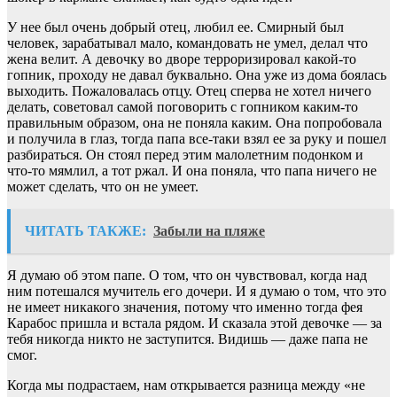
У нее был очень добрый отец, любил ее. Смирный был
человек, зарабатывал мало, командовать не умел, делал что
жена велит. А девочку во дворе терроризировал какой-то
гопник, проходу не давал буквально. Она уже из дома боялась
выходить. Пожаловалась отцу. Отец сперва не хотел ничего
делать, советовал самой поговорить с гопником каким-то
правильным образом, она не поняла каким. Она попробовала
и получила в глаз, тогда папа все-таки взял ее за руку и пошел
разбираться. Он стоял перед этим малолетним подонком и
что-то мямлил, а тот ржал. И она поняла, что папа ничего не
может сделать, что он не умеет.
ЧИТАТЬ ТАКЖЕ:
Забыли на пляже
Я думаю об этом папе. О том, что он чувствовал, когда над
ним потешался мучитель его дочери. И я думаю о том, что это
не имеет никакого значения, потому что именно тогда фея
Карабос пришла и встала рядом. И сказала этой девочке — за
тебя никогда никто не заступится. Видишь — даже папа не
смог.
Когда мы подрастаем, нам открывается разница между «не