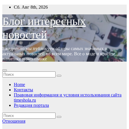
Перейти
Сб. Авг 8th, 2026
к
содержимому
Блог интересных
новостей
Ежедневно мы публикуем обзоры самых значимых и
актуальных новостей во всем мире. Все о моде и красоте,
политике и экономике
Home
Контакты
Правовая информация и условия использования сайта
timeshola.ru
Редакция портала
Отношения