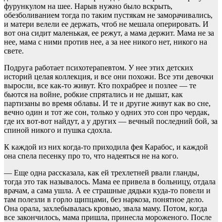
фурункулом на шее. Нарыв нужно было вскрыть,
обезболиванием тогда по таким пустякам не заморачивались,
и матери велели ее держать, чтоб не мешала оперировать. И
вот она сидит маленькая, ее режут, а мама держит. Мама не за
нее, мама с ними против нее, а за нее никого нет, никого на
свете.
Подруга работает психотерапевтом. У нее этих детских
историй целая коллекция, и все они похожи. Все эти девочки
выросли, все как-то живут. Кто похрабрее и позлее — те
бьются на войне, робкие спрятались и не дышат, как
партизаны во время облавы. И те и другие живут как во сне,
вечно один и тот же сон, только у одних это сон про чердак,
где их вот-вот найдут, а у других — вечный последний бой, за
спиной никого и пушка сдохла.
К каждой из них когда-то приходила фея Карабос, и каждой
она спела песенку про то, что надеяться не на кого.
— Еще одна рассказала, как ей трехлетней рвали гланды,
тогда это так называлось. Мама ее привела в больницу, отдала
врачам, а сама ушла. А ее страшные дядьки куда-то повели и
там полезли в горло щипцами, без наркоза, понятное дело.
Она орала, захлебывалась кровью, звала маму. Потом, когда
все закончилось, мама пришла, принесла мороженого. После