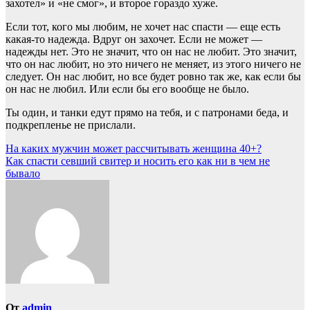
захотел» и «не смог», и второе гораздо хуже.
Если тот, кого мы любим, не хочет нас спасти — еще есть
какая-то надежда. Вдруг он захочет. Если не может —
надежды нет. Это не значит, что он нас не любит. Это значит,
что он нас любит, но это ничего не меняет, из этого ничего не
следует. Он нас любит, но все будет ровно так же, как если бы
он нас не любил. Или если бы его вообще не было.
Ты один, и танки едут прямо на тебя, и с патронами беда, и
подкрепленье не прислали.
Навигация
На каких мужчин может рассчитывать женщина 40+?
Как спасти севший свитер и носить его как ни в чем не
по
бывало
записям
От
admin