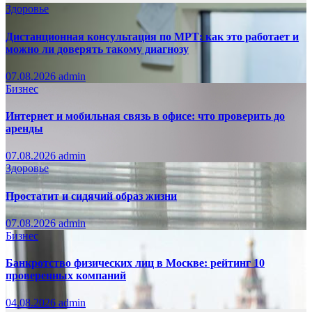
Здоровье
Дистанционная консультация по МРТ: как это работает и
можно ли доверять такому диагнозу
07.08.2026
admin
Бизнес
Интернет и мобильная связь в офисе: что проверить до
аренды
07.08.2026
admin
Здоровье
Простатит и сидячий образ жизни
07.08.2026
admin
Бизнес
Банкротство физических лиц в Москве: рейтинг 10
проверенных компаний
04.08.2026
admin