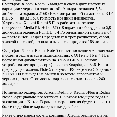
Смартфон Xiaomi Redmi 5 выйдет в свет в двух цветовых
вариациях: черной и золотистой. Аппарат оснащен 5,5-
дюймовым экраном 2160х1080, оперативной памятью на 3 Гб
и ПЗУ — на 32 Гб. Стоимость новинки неизвестна.
Устройство Xiaomi Redmi 5 Plus работает на основе
процессора MediaTek Helio P25 с 8 ядрами и оборудовано 5,9-
дюймовым экраном Full HD+, 4 Гб оперативной памяти и 64
— постоянной. Гаджет представят в трех расцветках, серой,
золотой и черной, а заплатить за него придется 165 долларов.
Смартфон Xiaomi Redmi Note 5 станет последним «новичком»
и будет предлагаться в модификациях с ОП на 3 Гб и 4 Гб и
постоянной флэш-памятью на 32Гб и 64Гб. В основу
устройства лег процессор Qualcomm Snapdragon 636. Как и
предыдущая модель, Note 5 получил IPS -экран на 5,9 дюйма
2160х1080 и выйдет на рынок в золотом, серебристом и
черном цветах. Стоимость смартфона составит около 240
долларов.
По мнению экспертов, Xiaomi Redmi 5, Redmi 5Plus и Redmi
Note 5 официально презентуют 11 ноября текущего года на
экспозиции в Китае. В рамках мероприятия будут раскрыты
более подробные характеристики девайсов.
Ранее стало известно, что компания Xiaomi реализовала на