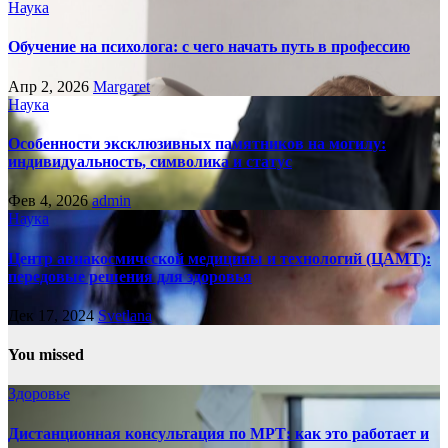
Наука
Обучение на психолога: с чего начать путь в профессию
Апр 2, 2026
Margaret
Наука
Особенности эксклюзивных памятников на могилу:
индивидуальность, символика и статус
Фев 4, 2026
admin
Наука
Центр авиакосмической медицины и технологий (ЦАМТ):
передовые решения для здоровья
Дек 17, 2024
Svetlana
You missed
Здоровье
Дистанционная консультация по МРТ: как это работает и