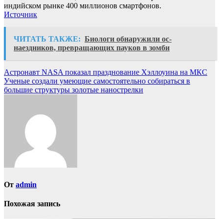
индийском рынке 400 миллионов смартфонов.
Источник
ЧИТАТЬ ТАКЖЕ:
Биологи обнаружили ос-
наездников, превращающих пауков в зомби
Навигация
Астронавт NASA показал празднование Хэллоуина на МКС
Ученые создали умеющие самостоятельно собираться в
по
большие структуры золотые нанострелки
записям
От
admin
Похожая запись