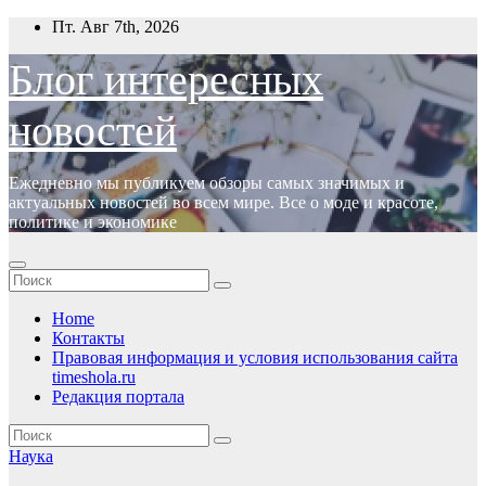
Перейти
Пт. Авг 7th, 2026
к
содержимому
Блог интересных
новостей
Ежедневно мы публикуем обзоры самых значимых и
актуальных новостей во всем мире. Все о моде и красоте,
политике и экономике
Home
Контакты
Правовая информация и условия использования сайта
timeshola.ru
Редакция портала
Наука