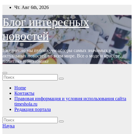
Перейти
Чт. Авг 6th, 2026
к
содержимому
Блог интересных
новостей
Ежедневно мы публикуем обзоры самых значимых и
актуальных новостей во всем мире. Все о моде и красоте,
политике и экономике
Home
Контакты
Правовая информация и условия использования сайта
timeshola.ru
Редакция портала
Наука