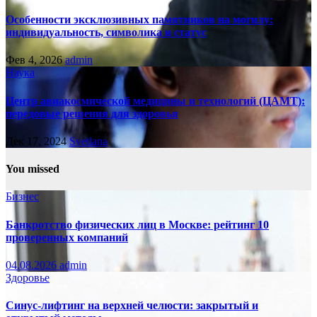
Особенности эксклюзивных памятников на могилу:
индивидуальность, символика и статус
Фев 4, 2026
admin
Наука
Центр авиакосмической медицины и технологий (ЦАМТ):
передовые решения для здоровья
Дек 17, 2024
Svetlana
You missed
Бизнес
Банкротство физических лиц в Москве: рейтинг 10
проверенных компаний
04.08.2026
admin
Здоровье
Синус-лифтинг на верхней челюсти: закрытый и