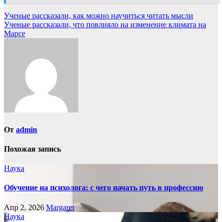
Навигация
Ученые рассказали, как можно научиться читать мысли
Ученые рассказали, что повлияло на изменение климата на
по
Марсе
записям
От
admin
Похожая запись
Наука
Обучение на психолога: с чего начать путь в профессию
Апр 2, 2026
Margaret
Наука