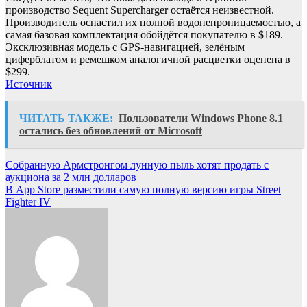
производство Sequent Supercharger остаётся неизвестной.
Производитель оснастил их полной водонепроницаемостью, а
самая базовая комплектация обойдётся покупателю в $189.
Эксклюзивная модель с GPS-навигацией, зелёным
циферблатом и ремешком аналогичной расцветки оценена в
$299.
Источник
ЧИТАТЬ ТАКЖЕ:
Пользователи Windows Phone 8.1
остались без обновлений от Microsoft
Навигация
Собранную Армстронгом лунную пыль хотят продать с
аукциона за 2 млн долларов
по
В App Store разместили самую полную версию игры Street
записям
Fighter IV