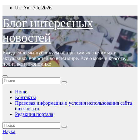
Перейти
Пт. Авг 7th, 2026
к
содержимому
Блог интересных
новостей
Ежедневно мы публикуем обзоры самых значимых и
актуальных новостей во всем мире. Все о моде и красоте,
политике и экономике
Home
Контакты
Правовая информация и условия использования сайта
timeshola.ru
Редакция портала
Наука