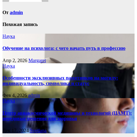
От
admin
Похожая запись
Наука
Обучение на психолога: с чего начать путь в профессию
Апр 2, 2026
Margaret
Наука
Особенности эксклюзивных памятников на могилу:
индивидуальность, символика и статус
Фев 4, 2026
admin
Наука
Центр авиакосмической медицины и технологий (ЦАМТ):
передовые решения для здоровья
Дек 17, 2024
Svetlana