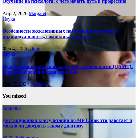
Обучение на психолога: с чего начать путь в профессию
Апр 2, 2026
Margaret
Наука
Особенности эксклюзивных памятников на могилу:
индивидуальность, символика и статус
Фев 4, 2026
admin
Наука
Центр авиакосмической медицины и технологий (ЦАМТ):
передовые решения для здоровья
Дек 17, 2024
Svetlana
You missed
Здоровье
Дистанционная консультация по МРТ: как это работает и
можно ли доверять такому диагнозу
07.08.2026
admin