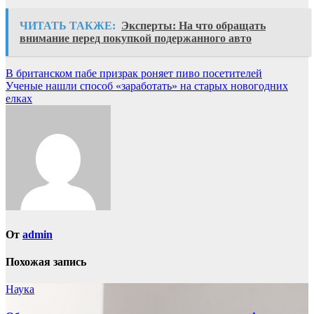
ЧИТАТЬ ТАКЖЕ:
Эксперты: На что обращать
внимание перед покупкой подержанного авто
Навигация
В британском пабе призрак роняет пиво посетителей
Ученые нашли способ «заработать» на старых новогодних
по
елках
записям
От
admin
Похожая запись
Наука