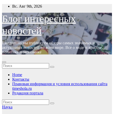
Перейти
Вс. Авг 9th, 2026
к
содержимому
Блог интересных
новостей
Ежедневно мы публикуем обзоры самых значимых и
актуальных новостей во всем мире. Все о моде и красоте,
политике и экономике
Home
Контакты
Правовая информация и условия использования сайта
timeshola.ru
Редакция портала
Наука