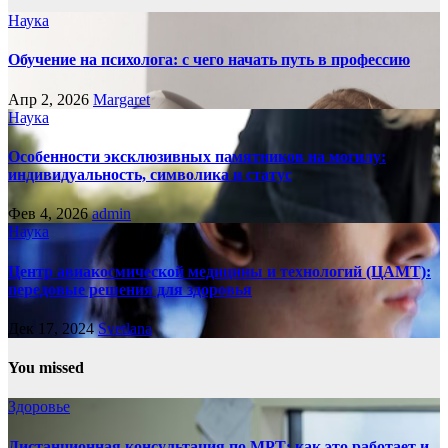
Наука
Обучение на психолога: с чего начать путь в профессию
Апр 2, 2026
Margaret
Наука
Особенности эксклюзивных памятников на могилу:
индивидуальность, символика и статус
Фев 4, 2026
admin
Наука
Центр авиакосмической медицины и технологий (ЦАМТ):
передовые решения для здоровья
Дек 17, 2024
Svetlana
You missed
Здоровье
Дистанционная консультация по МРТ: как это работает и