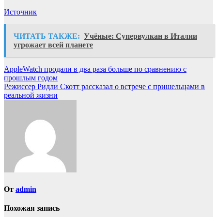
Источник
ЧИТАТЬ ТАКЖЕ:
Учёные: Супервулкан в Италии
угрожает всей планете
Навигация
AppleWatch продали в два раза больше по сравнению с
прошлым годом
по
Режиссер Ридли Скотт рассказал о встрече с пришельцами в
записям
реальной жизни
От
admin
Похожая запись