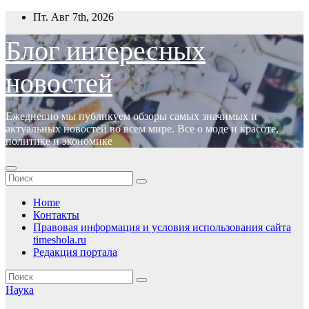
Перейти
Пт. Авг 7th, 2026
к
содержимому
Блог интересных
новостей
Ежедневно мы публикуем обзоры самых значимых и
актуальных новостей во всем мире. Все о моде и красоте,
политике и экономике
Home
Контакты
Правовая информация и условия использования сайта
timeshola.ru
Редакция портала
Наука