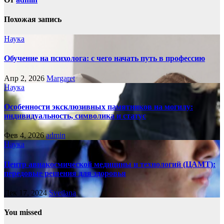
Похожая запись
Наука
Обучение на психолога: с чего начать путь в профессию
Апр 2, 2026
Margaret
Наука
Особенности эксклюзивных памятников на могилу:
индивидуальность, символика и статус
Фев 4, 2026
admin
Наука
Центр авиакосмической медицины и технологий (ЦАМТ):
передовые решения для здоровья
Дек 17, 2024
Svetlana
You missed