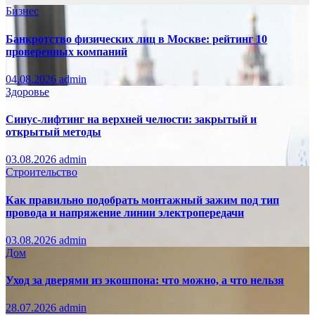
Бизнес
Банкротство физических лиц в Москве: рейтинг 10
проверенных компаний
04.08.2026
admin
Здоровье
Синус-лифтинг на верхней челюсти: закрытый и
открытый методы
03.08.2026
admin
Строительство
Как правильно подобрать монтажный зажим под тип
провода и напряжение линии электропередачи
03.08.2026
admin
Дом
Уход за дверями из экошпона: что можно, а что нельзя
28.07.2026
admin