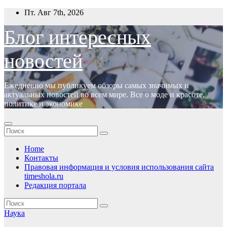
Перейти
Пт. Авг 7th, 2026
к
содержимому
Блог интересных
новостей
Ежедневно мы публикуем обзоры самых значимых и
актуальных новостей во всем мире. Все о моде и красоте,
политике и экономике
Home
Контакты
Правовая информация и условия использования сайта
timeshola.ru
Редакция портала
Наука