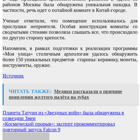
районов Москвы была обнаружена уникальная находка. В
частности, речь идет о потайной комнате в Китай-городе.
Ученые отметили, что помещение использовалось для
прослушки неприятеля. Особая конструкция комнаты со
сводчатыми стенами позволяла слышать все, что происходило
по другую сторону крепости.
Напомним, в рамках подготовки к реализации программы
«Моя улица» столичным археологам удалось обнаружить
более 150 уникальных предметов старины: керамику, монеты,
инструменты, оружие.
Источник
ЧИТАТЬ ТАКЖЕ:
Медики рассказали о причине
появления желтого налёта на зубах
Навигация
Планета Татуин из «Звездных войн» была обнаружена в
созвездии Змеи
по
«Космический прорыв»: эксперт прокомментировал
записям
повторный запуск Falcon 9