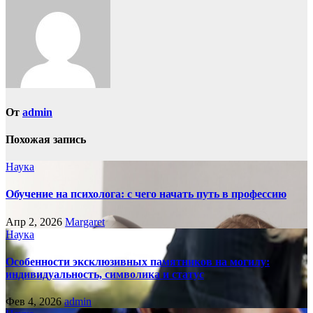
От
admin
Похожая запись
Наука
Обучение на психолога: с чего начать путь в профессию
Апр 2, 2026
Margaret
Наука
Особенности эксклюзивных памятников на могилу:
индивидуальность, символика и статус
Фев 4, 2026
admin