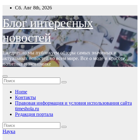
Перейти
Сб. Авг 8th, 2026
к
содержимому
Блог интересных
новостей
Ежедневно мы публикуем обзоры самых значимых и
актуальных новостей во всем мире. Все о моде и красоте,
политике и экономике
Home
Контакты
Правовая информация и условия использования сайта
timeshola.ru
Редакция портала
Наука