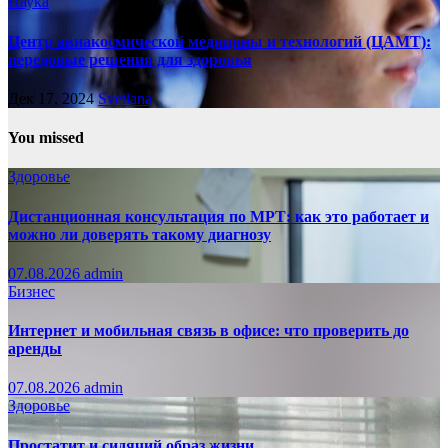
Наука
Центр авиакосмической медицины и технологий (ЦАМТ):
передовые решения для здоровья
Дек 17, 2024
Svetlana
You missed
Здоровье
Дистанционная консультация по МРТ: как это работает и
можно ли доверять такому диагнозу
07.08.2026
admin
Бизнес
Интернет и мобильная связь в офисе: что проверить до
аренды
07.08.2026
admin
Здоровье
Простатит и сидячий образ жизни