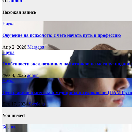
От
admin
Похожая запись
Наука
Обучение на психолога: с чего начать путь в профессию
Апр 2, 2026
Margaret
Наука
Особенности эксклюзивных памятников на могилу: индивид
Фев 4, 2026
admin
Наука
Центр авиакосмической медицины и технологий (ЦАМТ): п
Дек 17, 2024
Svetlana
You missed
Бизнес