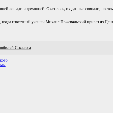
ней лошади и домашней. Оказалось, их данные совпали, поэто
да, когда известный ученый Михаил Пржевальский привез из Це
мобилей G-класса
кого
емы