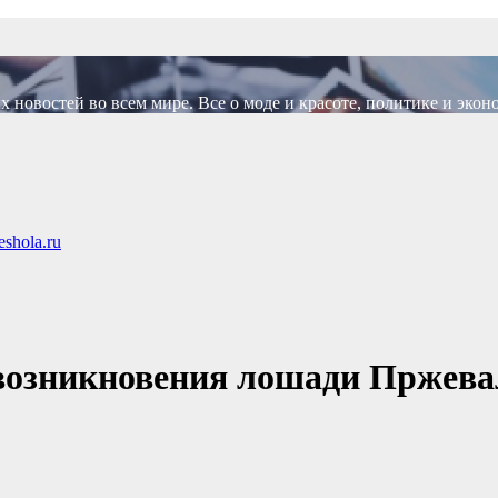
новостей во всем мире. Все о моде и красоте, политике и экон
shola.ru
возникновения лошади Пржева