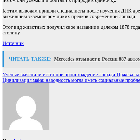
потом они убежали и обитали в природе в одиночку.
К этим выводам пришли специалисты после изучения ДНК древ
выжившим экземпляром диких предков современной лошади.
Этот вид животных получил свое название в далеком 1878 го
столицу.
Источник
ЧИТАТЬ ТАКЖЕ:
Mercedes отзывает в России 887 авто
Навигация
Ученые выяснили истинное происхождение лошади Пржевальс
Цивилизация майя: народность могла иметь социальные пробл
по
записям