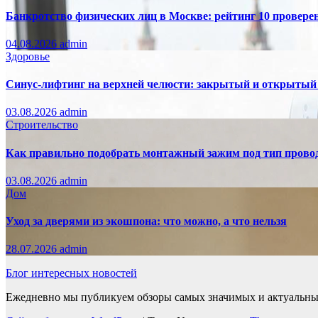
Банкротство физических лиц в Москве: рейтинг 10 провер
04.08.2026
admin
Здоровье
Синус-лифтинг на верхней челюсти: закрытый и открытый
03.08.2026
admin
Строительство
Как правильно подобрать монтажный зажим под тип провод
03.08.2026
admin
Дом
Уход за дверями из экошпона: что можно, а что нельзя
28.07.2026
admin
Блог интересных новостей
Ежедневно мы публикуем обзоры самых значимых и актуальных 