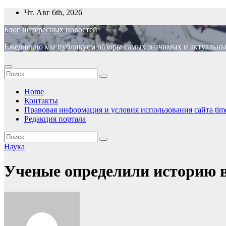
Перейти
Чт. Авг 6th, 2026
к
Блог интересных новостей
содержимому
Ежедневно мы публикуем обзоры самых значимых и актуальных 
Home
Контакты
Правовая информация и условия использования сайта time
Редакция портала
Наука
Ученые определили историю 