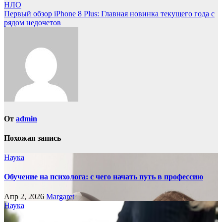
НЛО
по
Первый обзор iPhone 8 Plus: Главная новинка текущего года с
записям
рядом недочетов
От
admin
Похожая запись
Наука
Обучение на психолога: с чего начать путь в профессию
Апр 2, 2026
Margaret
Наука