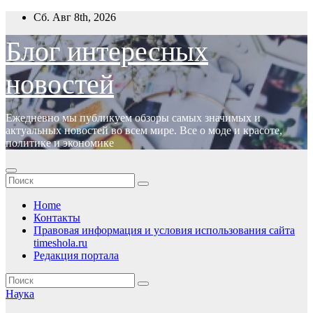
Перейти
Сб. Авг 8th, 2026
к
содержимому
Блог интересных
новостей
Ежедневно мы публикуем обзоры самых значимых и
актуальных новостей во всем мире. Все о моде и красоте,
политике и экономике
Home
Контакты
Правовая информация и условия использования сайта
timeshola.ru
Редакция портала
Наука