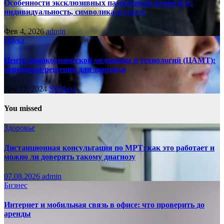
Особенности эксклюзивных памятников на могилу:
индивидуальность, символика и статус
Фев 4, 2026
admin
Наука
Центр авиакосмической медицины и технологий (ЦАМТ):
передовые решения для здоровья
Дек 17, 2024
Svetlana
You missed
Здоровье
Дистанционная консультация по МРТ: как это работает и
можно ли доверять такому диагнозу
07.08.2026
admin
Бизнес
Интернет и мобильная связь в офисе: что проверить до
аренды