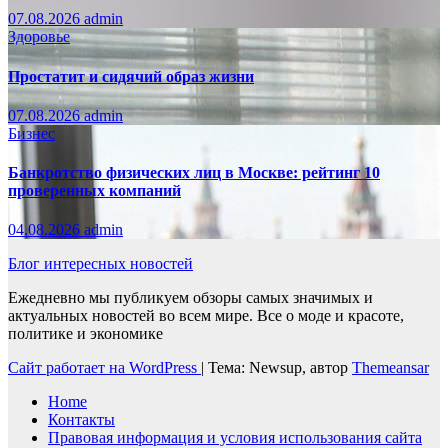
07.08.2026
admin
Здоровье
Простатит и сидячий образ жизни
07.08.2026
admin
Бизнес
Банкротство физических лиц в Москве: рейтинг 10
проверенных компаний
04.08.2026
admin
Блог интересных новостей
Ежедневно мы публикуем обзоры самых значимых и
актуальных новостей во всем мире. Все о моде и красоте,
политике и экономике
Сайт работает на WordPress
|
Тема: Newsup, автор
Themeansar
Home
Контакты
Правовая информация и условия использования сайта