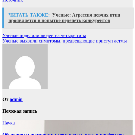
ЧИТАТЬ ТАКЖЕ:
Ученые: Агрессия певчих птиц
проявляется в попытке перепеть конкурентов
Навигация
Ученые поделили людей на четыре типа
Ученые выявили симптомы, предвещающие приступ астмы
по
записям
От
admin
Похожая запись
Наука
Обучение на психолога: с чего начать путь в профессию