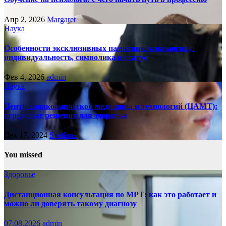
Апр 2, 2026
Margaret
Наука
Особенности эксклюзивных памятников на могилу:
индивидуальность, символика и статус
Фев 4, 2026
admin
Наука
Центр авиакосмической медицины и технологий (ЦАМТ):
передовые решения для здоровья
Дек 17, 2024
Svetlana
You missed
Здоровье
Дистанционная консультация по МРТ: как это работает и
можно ли доверять такому диагнозу
07.08.2026
admin