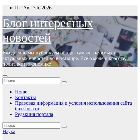
Перейти
Пт. Авг 7th, 2026
к
содержимому
Блог интересных
новостей
Ежедневно мы публикуем обзоры самых значимых и
актуальных новостей во всем мире. Все о моде и красоте,
политике и экономике
Home
Контакты
Правовая информация и условия использования сайта
timeshola.ru
Редакция портала
Наука