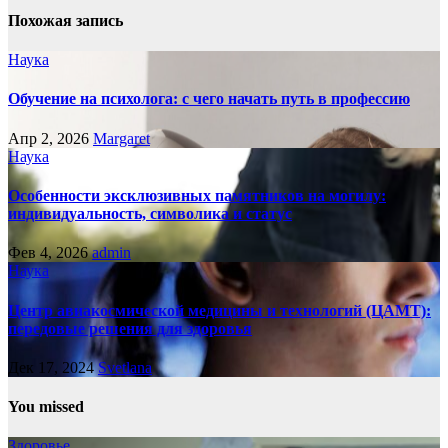
Похожая запись
Наука
Обучение на психолога: с чего начать путь в профессию
Апр 2, 2026
Margaret
Наука
Особенности эксклюзивных памятников на могилу:
индивидуальность, символика и статус
Фев 4, 2026
admin
Наука
Центр авиакосмической медицины и технологий (ЦАМТ):
передовые решения для здоровья
Дек 17, 2024
Svetlana
You missed
Здоровье