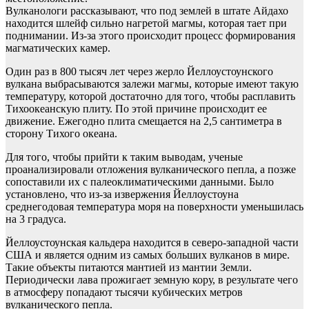
Вулканологи рассказывают, что под землей в штате Айдахо
находится шлейф сильно нагретой магмы, которая тает при
поднимании. Из-за этого происходит процесс формирования
магматических камер.
Один раз в 800 тысяч лет через жерло Йеллоустоунского
вулкана выбрасываются залежи магмы, которые имеют такую
температуру, которой достаточно для того, чтобы расплавить
Тихоокеанскую плиту. По этой причине происходит ее
движение. Ежегодно плита смещается на 2,5 сантиметра в
сторону Тихого океана.
Для того, чтобы прийти к таким выводам, ученые
проанализировали отложения вулканического пепла, а позже
сопоставили их с палеоклиматическими данными. Было
установлено, что из-за извержения Йеллоустоуна
среднегодовая температура моря на поверхности уменьшилась
на 3 градуса.
Йеллоустоунская кальдера находится в северо-западной части
США и является одним из самых больших вулканов в мире.
Такие объекты питаются мантией из мантии Земли.
Периодически лава прожигает земную кору, в результате чего
в атмосферу попадают тысячи кубических метров
вулканического пепла.