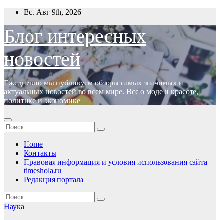
Перейти
Вс. Авг 9th, 2026
к
содержимому
Блог интересных
новостей
Ежедневно мы публикуем обзоры самых значимых и
актуальных новостей во всем мире. Все о моде и красоте,
политике и экономике
Home
Контакты
Правовая информация и условия использования сайта
timeshola.ru
Редакция портала
Наука