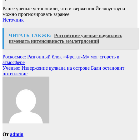
Ранее ученые установили, что извержения Йеллоустоуна
можно прогнозировать заранее.
Источник
ЧИТАТЬ ТАКЖЕ:
Российские ученые научились
изменять интенсивность землетрясений
Навигация
Роскосмос: Разгонный блок «Фрегат-М» мог сгореть в
атмосфере
по
Ученые: Извержение вулкана на острове Бали остановит
записям
потепление
От
admin