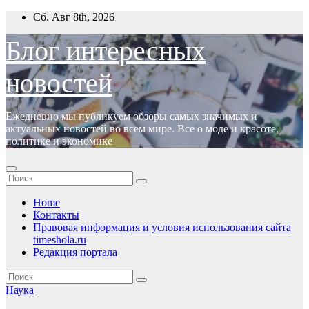
Перейти
Сб. Авг 8th, 2026
к
содержимому
Блог интересных
новостей
Ежедневно мы публикуем обзоры самых значимых и
актуальных новостей во всем мире. Все о моде и красоте,
политике и экономике
Home
Контакты
Правовая информация и условия использования сайта
timeshola.ru
Редакция портала
Наука