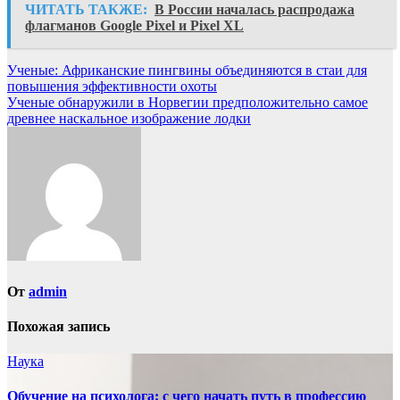
ЧИТАТЬ ТАКЖЕ:
В России началась распродажа
флагманов Google Pixel и Pixel XL
Навигация
Ученые: Африканские пингвины объединяются в стаи для
повышения эффективности охоты
по
Ученые обнаружили в Норвегии предположительно самое
записям
древнее наскальное изображение лодки
От
admin
Похожая запись
Наука
Обучение на психолога: с чего начать путь в профессию