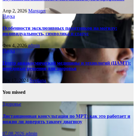
Апр 2, 2026
Margaret
Наука
Особенности эксклюзивных памятников на могилу:
индивидуальность, символика и статус
Фев 4, 2026
admin
Наука
Центр авиакосмической медицины и технологий (ЦАМТ):
передовые решения для здоровья
Дек 17, 2024
Svetlana
You missed
Здоровье
Дистанционная консультация по МРТ: как это работает и
можно ли доверять такому диагнозу
07.08.2026
admin