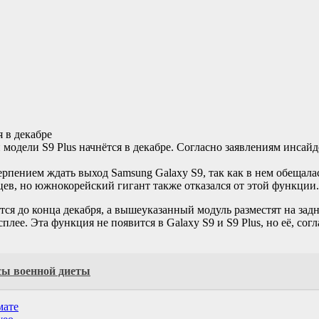
модели S9 Plus начнётся в декабре. Согласно заявлениям инсайде
рпением ждать выход Samsung Galaxy S9, так как в нем обещалас
ьцев, но южнокорейский гигант также отказался от этой функции.
я до конца декабря, а вышеуказанный модуль разместят на задн
плее. Эта функция не появится в Galaxy S9 и S9 Plus, но её, сог
сы военной диеты
мате