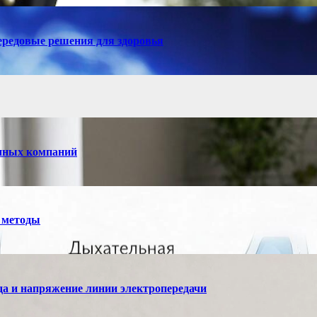
ередовые решения для здоровья
енных компаний
 методы
а и напряжение линии электропередачи