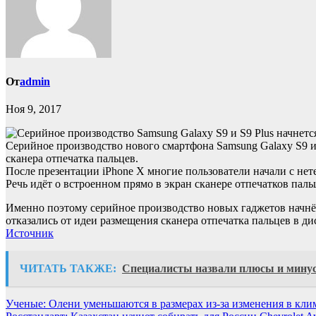
От
admin
Ноя 9, 2017
Серийное производство нового смартфона Samsung Galaxy S9 и 
сканера отпечатка пальцев.
После презентации iPhone X многие пользователи начали с нете
Речь идёт о встроенном прямо в экран сканере отпечатков пал
Именно поэтому серийное производство новых гаджетов начнётс
отказались от идеи размещения сканера отпечатка пальцев в дис
Источник
ЧИТАТЬ ТАКЖЕ:
Специалисты назвали плюсы и мину
Навигация
Ученые: Олени уменьшаются в размерах из-за изменения в кли