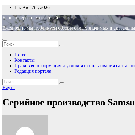
Перейти
Пт. Авг 7th, 2026
к
Блог интересных новостей
содержимому
Ежедневно мы публикуем обзоры самых значимых и актуальных 
Home
Контакты
Правовая информация и условия использования сайта time
Редакция портала
Наука
Серийное производство Samsun