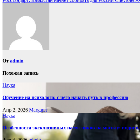
Росстандарт: Казахстан начнет собирать для России Chevrolet A
по
записям
От
admin
Похожая запись
Наука
Обучение на психолога: с чего начать путь в профессию
Апр 2, 2026
Margaret
Наука
Особенности эксклюзивных памятников на могилу: индивид
Фев 4, 2026
admin