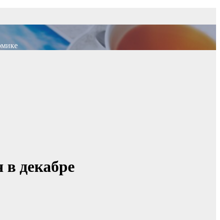
омике
 в декабре