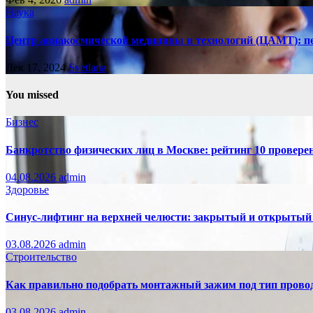
Наука
Центр авиакосмической медицины и технологий (ЦАМТ): п
Дек 17, 2024
Svetlana
You missed
Бизнес
Банкротство физических лиц в Москве: рейтинг 10 провер
04.08.2026
admin
Здоровье
Синус-лифтинг на верхней челюсти: закрытый и открытый
03.08.2026
admin
Строительство
Как правильно подобрать монтажный зажим под тип провод
03.08.2026
admin