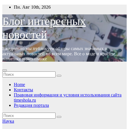
Перейти
Пн. Авг 10th, 2026
к
содержимому
Блог интересных
новостей
Ежедневно мы публикуем обзоры самых значимых и
актуальных новостей во всем мире. Все о моде и красоте,
политике и экономике
Home
Контакты
Правовая информация и условия использования сайта
timeshola.ru
Редакция портала
Наука