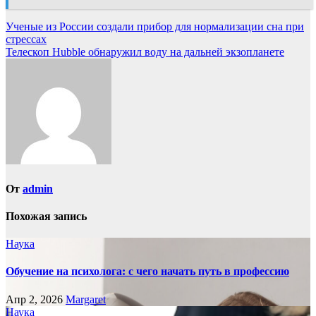
Навигация
Ученые из России создали прибор для нормализации сна при
стрессах
по
Телескоп Hubble обнаружил воду на дальней экзопланете
записям
От
admin
Похожая запись
Наука
Обучение на психолога: с чего начать путь в профессию
Апр 2, 2026
Margaret
Наука