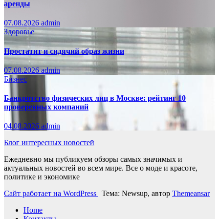
аренды
07.08.2026
admin
Здоровье
Простатит и сидячий образ жизни
07.08.2026
admin
Бизнес
Банкротство физических лиц в Москве: рейтинг 10
проверенных компаний
04.08.2026
admin
Блог интересных новостей
Ежедневно мы публикуем обзоры самых значимых и
актуальных новостей во всем мире. Все о моде и красоте,
политике и экономике
Сайт работает на WordPress
|
Тема: Newsup, автор
Themeansar
Home
Контакты