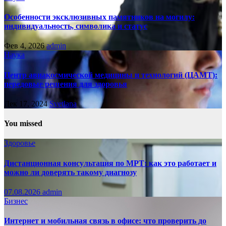
Особенности эксклюзивных памятников на могилу:
индивидуальность, символика и статус
Фев 4, 2026
admin
Наука
Центр авиакосмической медицины и технологий (ЦАМТ):
передовые решения для здоровья
Дек 17, 2024
Svetlana
You missed
Здоровье
Дистанционная консультация по МРТ: как это работает и
можно ли доверять такому диагнозу
07.08.2026
admin
Бизнес
Интернет и мобильная связь в офисе: что проверить до