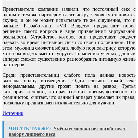
Представители компании заявили, что постоянный секс с
одним и тем же партнером гасит искру, человеку становится
скучно, и он не может испытывать те же ощущения, что и
раньше. Разработчики «VR Bangers» предлагают новое
решение такого вопроса в виде привлечения виртуальной
реальности. Устройство, которое они предоставят, следует
одевать во время интимной связи со своей половинкой. При
этом мужчина сможет выбрать любую порноактрису, которую
хотел бы видеть вместо супруги. По мнению ученых, данный
аппарат сможет существенно разнообразить интимную жизнь
партнеров.
Среди представительниц слабого пола данная новость
вызвала волну возмещения. Одни считают такой секс
ненормальным, другие грозят подать на развод. Третья
категория женщин, которая состоит преимущественно из
феминисток, считает, что данный аппарат ущемляет их права,
поскольку предназначен исключительно для мужчин.
Источник
ЧИТАТЬ ТАКЖЕ:
Учёные: молоко не способствует
набору лишнего веса