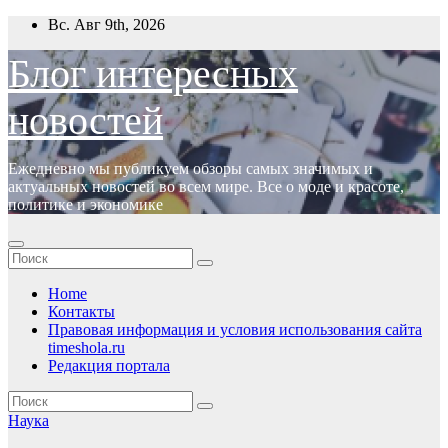
Перейти
Вс. Авг 9th, 2026
к
содержимому
Блог интересных
новостей
Ежедневно мы публикуем обзоры самых значимых и
актуальных новостей во всем мире. Все о моде и красоте,
политике и экономике
Home
Контакты
Правовая информация и условия использования сайта
timeshola.ru
Редакция портала
Наука