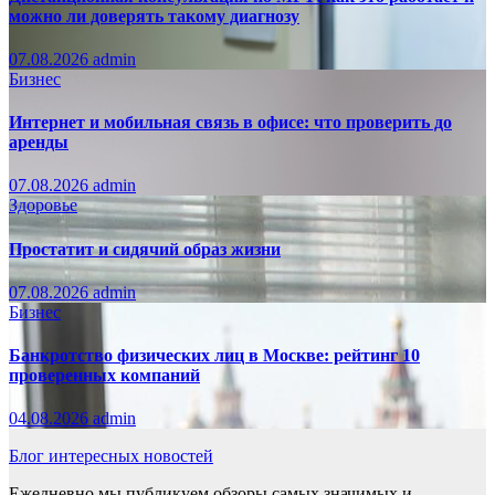
можно ли доверять такому диагнозу
07.08.2026
admin
Бизнес
Интернет и мобильная связь в офисе: что проверить до
аренды
07.08.2026
admin
Здоровье
Простатит и сидячий образ жизни
07.08.2026
admin
Бизнес
Банкротство физических лиц в Москве: рейтинг 10
проверенных компаний
04.08.2026
admin
Блог интересных новостей
Ежедневно мы публикуем обзоры самых значимых и