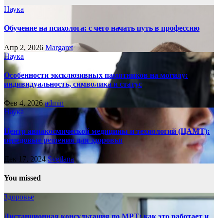
Наука
Обучение на психолога: с чего начать путь в профессию
Апр 2, 2026
Margaret
Наука
Особенности эксклюзивных памятников на могилу:
индивидуальность, символика и статус
Фев 4, 2026
admin
Наука
Центр авиакосмической медицины и технологий (ЦАМТ):
передовые решения для здоровья
Дек 17, 2024
Svetlana
You missed
Здоровье
Дистанционная консультация по МРТ: как это работает и