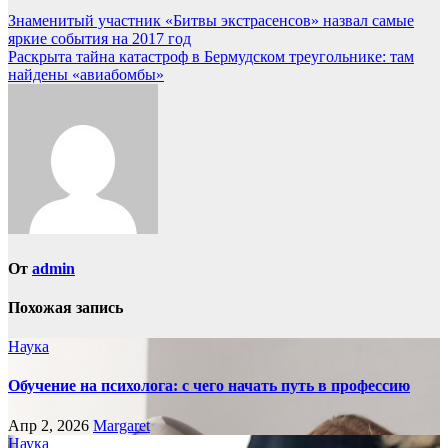
Навигация
Знаменитый участник «Битвы экстрасенсов» назвал самые
яркие события на 2017 год
по
Раскрыта тайна катастроф в Бермудском треугольнике: там
записям
найдены «авиабомбы»
От
admin
Похожая запись
Наука
Обучение на психолога: с чего начать путь в профессию
Апр 2, 2026
Margaret
Наука