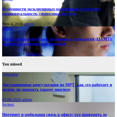
Особенности эксклюзивных памятников на могилу:
индивидуальность, символика и статус
Фев 4, 2026
admin
Наука
Центр авиакосмической медицины и технологий (ЦАМТ):
передовые решения для здоровья
Дек 17, 2024
Svetlana
You missed
Здоровье
Дистанционная консультация по МРТ: как это работает и
можно ли доверять такому диагнозу
07.08.2026
admin
Бизнес
Интернет и мобильная связь в офисе: что проверить до