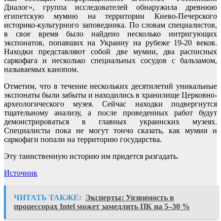
Диалог», группа исследователей обнаружила древнюю
египетскую мумию на территории Киево-Печерского
историко-культурного заповедника. По словам специалистов,
в свое время было найдено несколько интригующих
экспонатов, попавших на Украину на рубеже 19-20 веков.
Находки представляют собой две мумии, два расписных
саркофага и несколько специальных сосудов с бальзамом,
называемых канопом.
Отметим, что в течение нескольких десятилетий уникальные
экспонаты были забыты и находились в хранилище Церковно-
археологического музея. Сейчас находки подвергнутся
тщательному анализу, а после проведенных работ будут
демонстрироваться в главных украинских музеях.
Специалисты пока не могут тончо сказать, как мумии и
саркофаги попали на территорию государства.
Эту таинственную историю им придется разгадать.
Источник
ЧИТАТЬ ТАКЖЕ:
Эксперты: Уязвимость в
процессорах Intel может замедлить ПК на 5–30 %