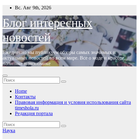
Перейти
Вс. Авг 9th, 2026
к
содержимому
Блог интересных
новостей
Ежедневно мы публикуем обзоры самых значимых и
актуальных новостей во всем мире. Все о моде и красоте,
политике и экономике
Home
Контакты
Правовая информация и условия использования сайта
timeshola.ru
Редакция портала
Наука