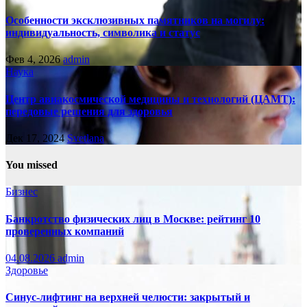
Особенности эксклюзивных памятников на могилу:
индивидуальность, символика и статус
Фев 4, 2026
admin
Наука
Центр авиакосмической медицины и технологий (ЦАМТ):
передовые решения для здоровья
Дек 17, 2024
Svetlana
You missed
Бизнес
Банкротство физических лиц в Москве: рейтинг 10
проверенных компаний
04.08.2026
admin
Здоровье
Синус-лифтинг на верхней челюсти: закрытый и