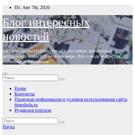
Перейти
Пт. Авг 7th, 2026
к
содержимому
Блог интересных
новостей
Ежедневно мы публикуем обзоры самых значимых и
актуальных новостей во всем мире. Все о моде и красоте,
политике и экономике
Home
Контакты
Правовая информация и условия использования сайта
timeshola.ru
Редакция портала
Наука