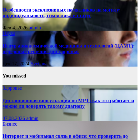
Особенности эксклюзивных памятников на могилу:
индивидуальность, символика и статус
Фев 4, 2026
admin
Наука
Центр авиакосмической медицины и технологий (ЦАМТ):
передовые решения для здоровья
Дек 17, 2024
Svetlana
You missed
Здоровье
Дистанционная консультация по МРТ: как это работает и
можно ли доверять такому диагнозу
07.08.2026
admin
Бизнес
Интернет и мобильная связь в офисе: что проверить до