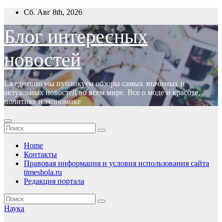
Перейти
Сб. Авг 8th, 2026
к
содержимому
Блог интересных
новостей
Ежедневно мы публикуем обзоры самых значимых и
актуальных новостей во всем мире. Все о моде и красоте,
политике и экономике
Home
Контакты
Правовая информация и условия использования сайта
timeshola.ru
Редакция портала
Наука