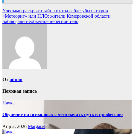
Навигация
Учеными раскрыта тайна охоты саблезубых тигров
«Метеорит» или НЛО: жители Кемеровской области
по
наблюдали необычное небесное тело
записям
От
admin
Похожая запись
Наука
Обучение на психолога: с чего начать путь в профессию
Апр 2, 2026
Margaret
Наука