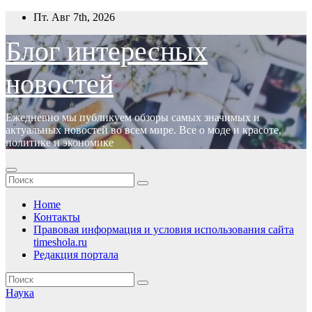
Перейти
Пт. Авг 7th, 2026
к
содержимому
Блог интересных
новостей
Ежедневно мы публикуем обзоры самых значимых и
актуальных новостей во всем мире. Все о моде и красоте,
политике и экономике
Home
Контакты
Правовая информация и условия использования сайта
timeshola.ru
Редакция портала
Наука