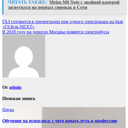
ЧИТАТЬ ТАКЖЕ:
Meizu M6 Note с двойной камерой
засветился на первых снимках в Сети
Навигация
ГАЗ готовится к презентации еще одного электрокара на базе
«ГАЗель NEXT»
по
В 2018 году на дорогах Москвы появятся электробусы
записям
От
admin
Похожая запись
Наука
Обучение на психолога: с чего начать путь в профессию