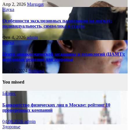
Апр 2, 2026
Margaret
Наука
Особенности эксклюзивных памятников на могилу:
индивидуальность, символика и статус
Фев 4, 2026
admin
Наука
Центр авиакосмической медицины и технологий (ЦАМТ):
передовые решения для здоровья
Дек 17, 2024
Svetlana
You missed
Бизнес
Банкротство физических лиц в Москве: рейтинг 10
проверенных компаний
04.08.2026
admin
Здоровье