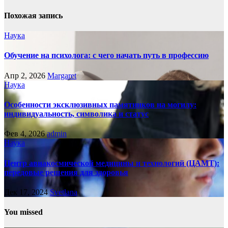
Похожая запись
Наука
Обучение на психолога: с чего начать путь в профессию
Апр 2, 2026
Margaret
Наука
Особенности эксклюзивных памятников на могилу:
индивидуальность, символика и статус
Фев 4, 2026
admin
Наука
Центр авиакосмической медицины и технологий (ЦАМТ):
передовые решения для здоровья
Дек 17, 2024
Svetlana
You missed