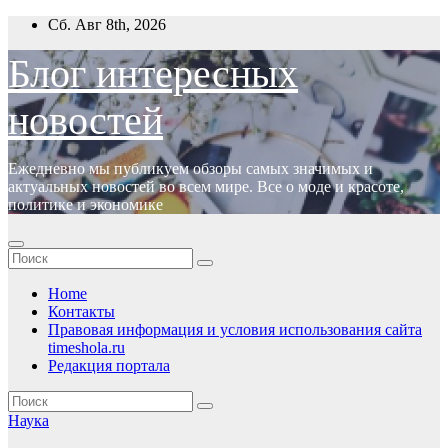
Перейти
Сб. Авг 8th, 2026
к
содержимому
Блог интересных
новостей
Ежедневно мы публикуем обзоры самых значимых и
актуальных новостей во всем мире. Все о моде и красоте,
политике и экономике
Home
Контакты
Правовая информация и условия использования сайта
timeshola.ru
Редакция портала
Наука