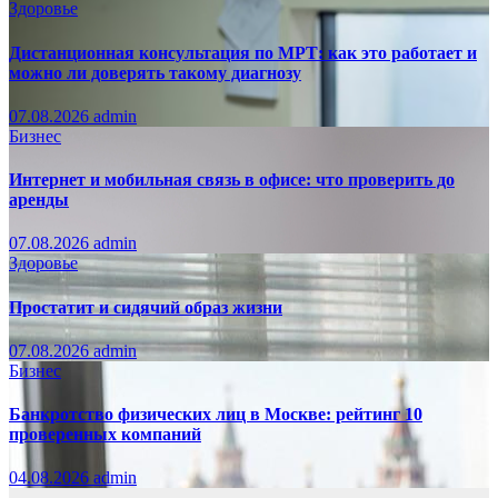
Здоровье
Дистанционная консультация по МРТ: как это работает и
можно ли доверять такому диагнозу
07.08.2026
admin
Бизнес
Интернет и мобильная связь в офисе: что проверить до
аренды
07.08.2026
admin
Здоровье
Простатит и сидячий образ жизни
07.08.2026
admin
Бизнес
Банкротство физических лиц в Москве: рейтинг 10
проверенных компаний
04.08.2026
admin