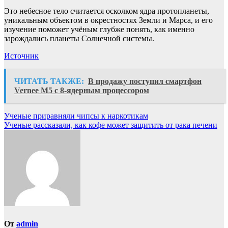
Это небесное тело считается осколком ядра протопланеты,
уникальным объектом в окрестностях Земли и Марса, и его
изучение поможет учёным глубже понять, как именно
зарождались планеты Солнечной системы.
Источник
ЧИТАТЬ ТАКЖЕ:
В продажу поступил смартфон
Vernee M5 с 8-ядерным процессором
Навигация
Ученые приравняли чипсы к наркотикам
Ученые рассказали, как кофе может защитить от рака печени
по
записям
От
admin