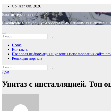
Перейти
Сб. Авг 8th, 2026
к
Блог интересных новостей
содержимому
Ежедневно мы публикуем обзоры самых значимых и актуальных 
Home
Контакты
Правовая информация и условия использования сайта time
Редакция портала
Дом
Унитаз с инсталляцией. Топ о