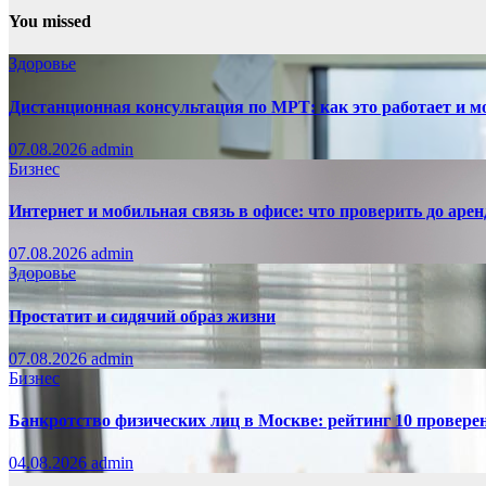
You missed
Здоровье
Дистанционная консультация по МРТ: как это работает и м
07.08.2026
admin
Бизнес
Интернет и мобильная связь в офисе: что проверить до аре
07.08.2026
admin
Здоровье
Простатит и сидячий образ жизни
07.08.2026
admin
Бизнес
Банкротство физических лиц в Москве: рейтинг 10 провер
04.08.2026
admin