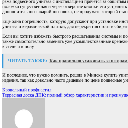
рама подвесного унитаза с инсталляцией прячется за обшитым 
поломка существенная и через отверстие кнопки его устранить
дополнительного аварийного люка, не продумать который ста
Еще одна погрешность, которую допускают при установке инс
унитаза и керамической плитки, для перекрытия стоит выбират
Если вы хотите избежать быстрого расшатывания системы и по
также самостоятельно заменять уже укомплектованные крепежи
к стене и к полу.
ЧИТАТЬ ТАКЖЕ:
Как правильно ухаживать за шторами
И последнее, что нужно помнить, решив в Минске купить унита
изделия, так как довольно часто дешевые по цене подвесные у
Навигация
Кровельный профнастил
Террасная доска ДПК: полный обзор характеристик и преимущ
по
записям