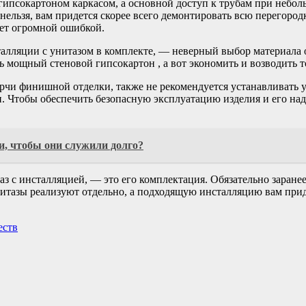
гипсокартоном каркасом, а основной доступ к трубам при небол
 нельзя, вам придется скорее всего демонтировать всю перегоро
нет огромной ошибкой.
талляции с унитазом в комплекте, — неверный выбор материала
ь мощный стеновой гипсокартон , а вот экономить и возводить т
рчи финишной отделки, также не рекомендуется устанавливать у
. Чтобы обеспечить безопасную эксплуатацию изделия и его на
, чтобы они служили долго?
з с инсталляцией, — это его комплектация. Обязательно заранее
нитазы реализуют отдельно, а подходящую инсталляцию вам прид
еств