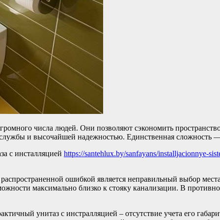
громного числа людей. Они позволяют сэкономить пространство,
службы и высочайшей надежностью. Единственная сложность — 
аза с инсталляцией
https://santehlux.by/sanfayans/installjacionnye-s
 распространенной ошибкой является неправильный выбор места
можности максимально близко к стояку канализации. В противно
актичный унитаз с инстралляцией – отсутствие учета его габар