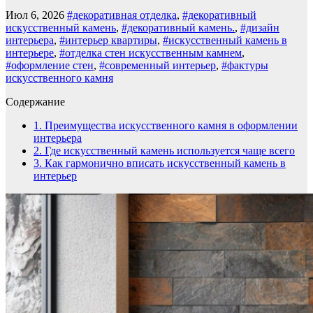
Июл 6, 2026
#декоративная отделка
,
#декоративный
искусственный камень
,
#декоративный камень.
,
#дизайн
интерьера
,
#интерьер квартиры
,
#искусственный камень в
интерьере
,
#отделка стен искусственным камнем
,
#оформление стен
,
#современный интерьер
,
#фактуры
искусственного камня
Содержание
1.
Преимущества искусственного камня в оформлении
интерьера
2.
Где искусственный камень используется чаще всего
3.
Как гармонично вписать искусственный камень в
интерьер