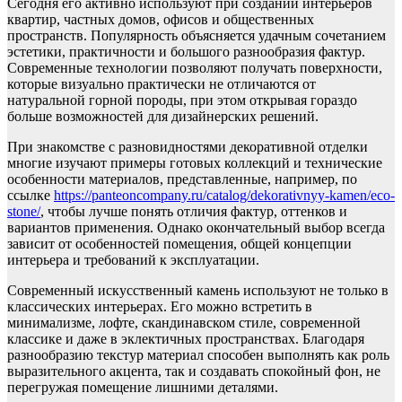
Сегодня его активно используют при создании интерьеров
квартир, частных домов, офисов и общественных
пространств. Популярность объясняется удачным сочетанием
эстетики, практичности и большого разнообразия фактур.
Современные технологии позволяют получать поверхности,
которые визуально практически не отличаются от
натуральной горной породы, при этом открывая гораздо
больше возможностей для дизайнерских решений.
При знакомстве с разновидностями декоративной отделки
многие изучают примеры готовых коллекций и технические
особенности материалов, представленные, например, по
ссылке
https://panteoncompany.ru/catalog/dekorativnyy-kamen/eco-
stone/
, чтобы лучше понять отличия фактур, оттенков и
вариантов применения. Однако окончательный выбор всегда
зависит от особенностей помещения, общей концепции
интерьера и требований к эксплуатации.
Современный искусственный камень используют не только в
классических интерьерах. Его можно встретить в
минимализме, лофте, скандинавском стиле, современной
классике и даже в эклектичных пространствах. Благодаря
разнообразию текстур материал способен выполнять как роль
выразительного акцента, так и создавать спокойный фон, не
перегружая помещение лишними деталями.