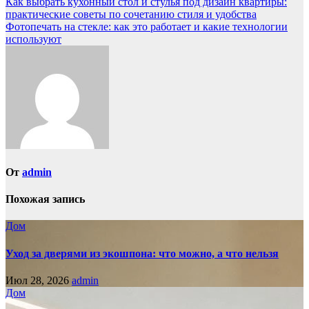
Навигация
Как выбрать кухонный стол и стулья под дизайн квартиры:
практические советы по сочетанию стиля и удобства
по
Фотопечать на стекле: как это работает и какие технологии
записям
используют
От
admin
Похожая запись
Дом
Уход за дверями из экошпона: что можно, а что нельзя
Июл 28, 2026
admin
Дом