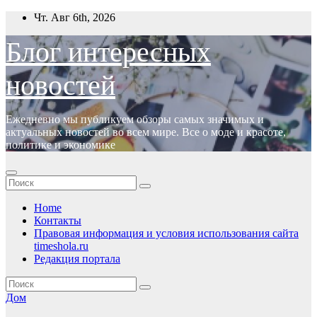
Перейти
Чт. Авг 6th, 2026
к
содержимому
Блог интересных
новостей
Ежедневно мы публикуем обзоры самых значимых и
актуальных новостей во всем мире. Все о моде и красоте,
политике и экономике
Home
Контакты
Правовая информация и условия использования сайта
timeshola.ru
Редакция портала
Дом