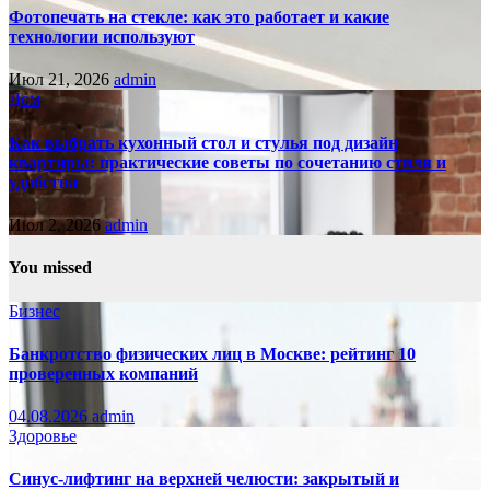
Фотопечать на стекле: как это работает и какие
технологии используют
Июл 21, 2026
admin
Дом
Как выбрать кухонный стол и стулья под дизайн
квартиры: практические советы по сочетанию стиля и
удобства
Июл 2, 2026
admin
You missed
Бизнес
Банкротство физических лиц в Москве: рейтинг 10
проверенных компаний
04.08.2026
admin
Здоровье
Синус-лифтинг на верхней челюсти: закрытый и