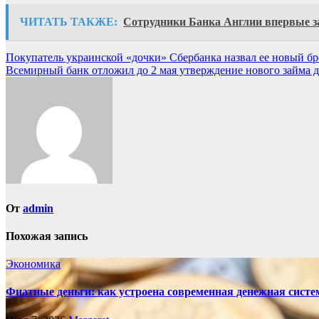
ЧИТАТЬ ТАКЖЕ:
Сотрудники Банка Англии впервые за
Навигация
Покупатель украинской «дочки» Сбербанка назвал ее новый б
Всемирный банк отложил до 2 мая утверждение нового займа 
по
записям
От
admin
Похожая запись
Экономика
Фиатные деньги: как устроена современная денежная систе