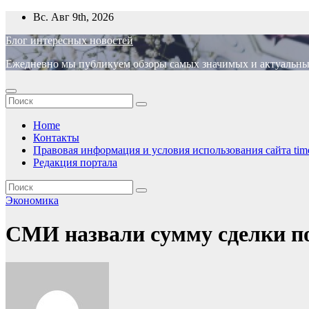
Перейти
Вс. Авг 9th, 2026
к
Блог интересных новостей
содержимому
Ежедневно мы публикуем обзоры самых значимых и актуальных 
Home
Контакты
Правовая информация и условия использования сайта time
Редакция портала
Экономика
СМИ назвали сумму сделки по