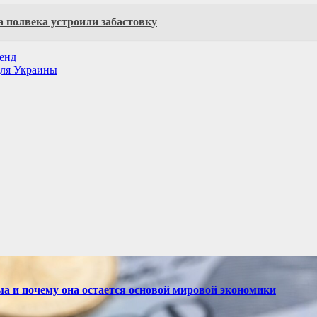
 полвека устроили забастовку
ренд
для Украины
ма и почему она остается основой мировой экономики