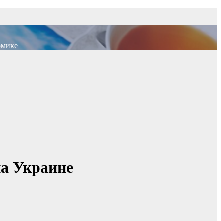
омике
на Украине