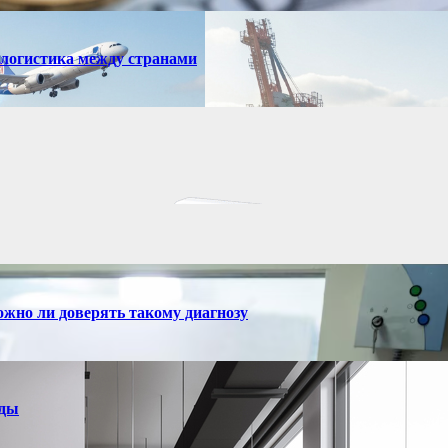
 логистика между странами
ожно ли доверять такому диагнозу
нды