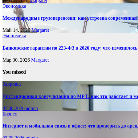
Июл 7, 2026
Margaret
Экономика
Международные грузоперевозки: как устроена современная
Май 14, 2026
Margaret
Экономика
Банковские гарантии по 223-ФЗ в 2026 году: что изменилось
Мар 30, 2026
Margaret
You missed
Здоровье
Дистанционная консультация по МРТ: как это работает и м
07.08.2026
admin
Бизнес
Интернет и мобильная связь в офисе: что проверить до аре
07.08.2026
admin