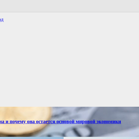
рд
ма и почему она остается основой мировой экономики