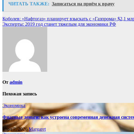
ЧИТАТЬ ТАКЖЕ:
Записаться на приём к врачу
Навигация
Коболев: «Нафтогаз» планирует взыскать с «Газпрома» $2,1 мл
Эксперты: 2019 год станет тяжелым для экономики РФ
по
записям
От
admin
Похожая запись
Экономика
Фиатные деньги: как устроена современная денежная систе
Июл 7, 2026
Margaret