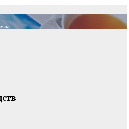
омике
дств