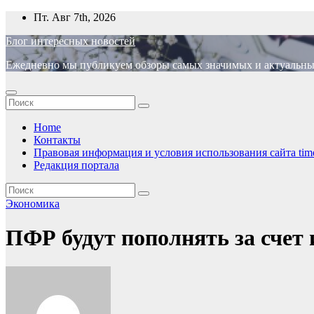
Перейти
Пт. Авг 7th, 2026
к
Блог интересных новостей
содержимому
Ежедневно мы публикуем обзоры самых значимых и актуальных 
Home
Контакты
Правовая информация и условия использования сайта time
Редакция портала
Экономика
ПФР будут пополнять за счет