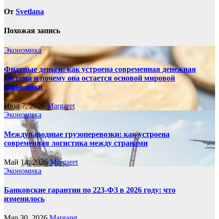
От
Svetlana
Похожая запись
Экономика
Фиатные деньги: как устроена современная денежная
система и почему она остается основой мировой
экономики
Июл 7, 2026
Margaret
Экономика
Международные грузоперевозки: как устроена
современная логистика между странами
Май 14, 2026
Margaret
Экономика
Банковские гарантии по 223-ФЗ в 2026 году: что
изменилось
Мар 30, 2026
Margaret