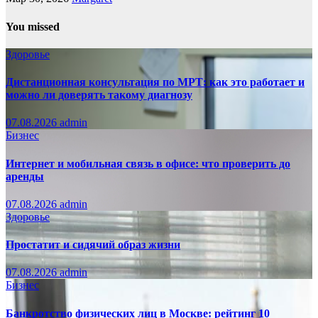
You missed
Здоровье
Дистанционная консультация по МРТ: как это работает и
можно ли доверять такому диагнозу
07.08.2026
admin
Бизнес
Интернет и мобильная связь в офисе: что проверить до
аренды
07.08.2026
admin
Здоровье
Простатит и сидячий образ жизни
07.08.2026
admin
Бизнес
Банкротство физических лиц в Москве: рейтинг 10