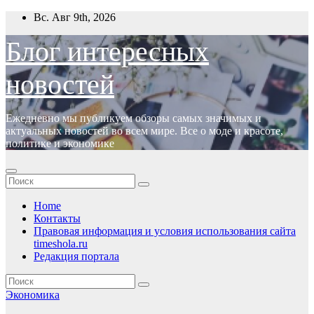
Перейти
Вс. Авг 9th, 2026
к
содержимому
Блог интересных
новостей
Ежедневно мы публикуем обзоры самых значимых и
актуальных новостей во всем мире. Все о моде и красоте,
политике и экономике
Home
Контакты
Правовая информация и условия использования сайта
timeshola.ru
Редакция портала
Экономика