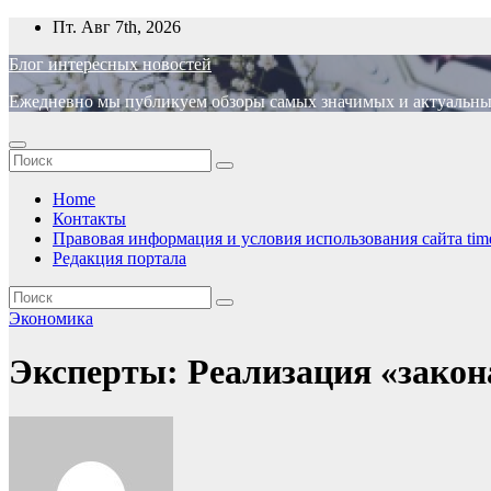
Перейти
Пт. Авг 7th, 2026
к
Блог интересных новостей
содержимому
Ежедневно мы публикуем обзоры самых значимых и актуальных 
Home
Контакты
Правовая информация и условия использования сайта time
Редакция портала
Экономика
Эксперты: Реализация «закона