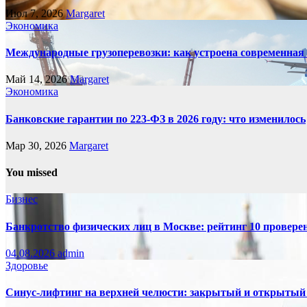
Июл 7, 2026
Margaret
Экономика
Международные грузоперевозки: как устроена современная
Май 14, 2026
Margaret
Экономика
Банковские гарантии по 223-ФЗ в 2026 году: что изменилось
Мар 30, 2026
Margaret
You missed
Бизнес
Банкротство физических лиц в Москве: рейтинг 10 провер
04.08.2026
admin
Здоровье
Синус-лифтинг на верхней челюсти: закрытый и открытый