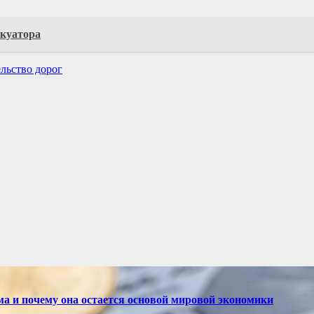
акуатора
льство дорог
ма и почему она остается основой мировой экономики