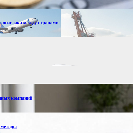
 логистика между странами
енных компаний
 методы