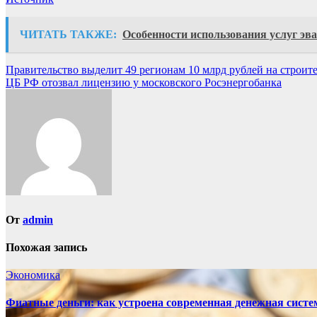
ЧИТАТЬ ТАКЖЕ:
Особенности использования услуг эв
Навигация
Правительство выделит 49 регионам 10 млрд рублей на строите
ЦБ РФ отозвал лицензию у московского Росэнергобанка
по
записям
От
admin
Похожая запись
Экономика
Фиатные деньги: как устроена современная денежная систе