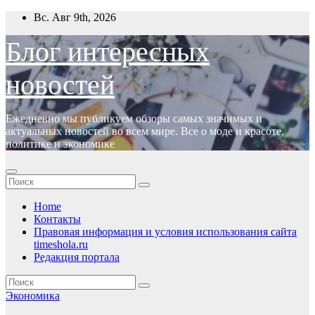
Перейти
Вс. Авг 9th, 2026
к
содержимому
Блог интересных
новостей
Ежедневно мы публикуем обзоры самых значимых и
актуальных новостей во всем мире. Все о моде и красоте,
политике и экономике
Home
Контакты
Правовая информация и условия использования сайта
timeshola.ru
Редакция портала
Экономика