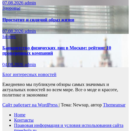
07.08.2026
admin
Здоровье
Простатит и сидячий образ жизни
07.08.2026
admin
Бизнес
Банкротство физических лиц в Москве: рейтинг 10
проверенных компаний
04.08.2026
admin
Блог интересных новостей
Ежедневно мы публикуем обзоры самых значимых и
актуальных новостей во всем мире. Все о моде и красоте,
политике и экономике
Сайт работает на WordPress
|
Тема: Newsup, автор
Themeansar
Home
Контакты
Правовая информация и условия использования сайта
timeshola.ru