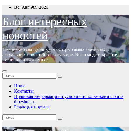
Перейти
Вс. Авг 9th, 2026
к
содержимому
Блог интересных
новостей
Ежедневно мы публикуем обзоры самых значимых и
актуальных новостей во всем мире. Все о моде и красоте,
политике и экономике
Home
Контакты
Правовая информация и условия использования сайта
timeshola.ru
Редакция портала