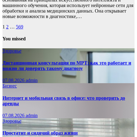
машинного обучения, которая использует нейронные сети для
обработки и анализа медицинских данных. Она открывает
новые возможности в диагностике,…
Пагинация
1
2
…
569
записей
You missed
Здоровье
Дистанционная консультация по МРТ: как это работает и
можно ли доверять такому диагнозу
07.08.2026
admin
Бизнес
Интернет и мобильная связь в офисе: что проверить до
аренды
07.08.2026
admin
Здоровье
Простатит и сидячий образ жизни